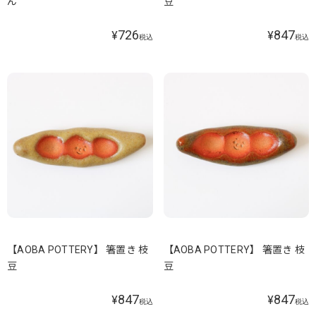
ん
豆
726
847
¥
¥
税込
税込
【AOBA POTTERY】 箸置き 枝
【AOBA POTTERY】 箸置き 枝
豆
豆
847
847
¥
¥
税込
税込