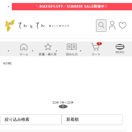
＼MAX65％OFF／SUMMER SALE開催中！
ロ
お
グ
気
イ
に
0
ン
入
り
MENU
ホーム
新着・再入荷
読みもの
カート
HOME
22件
1件～22件
1
絞り込み検索
新着順