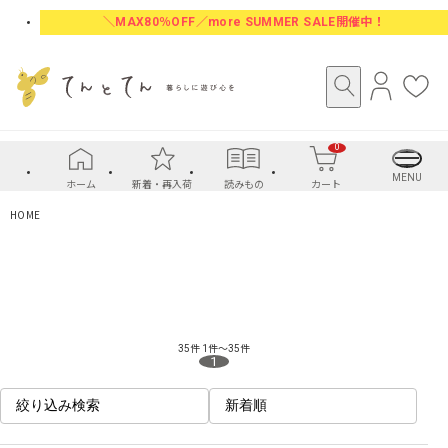
＼MAX80％OFF／more SUMMER SALE開催中！
ロ
お
グ
気
イ
に
0
ン
入
り
MENU
ホーム
新着・再入荷
読みもの
カート
HOME
35件
1件～35件
1
絞り込み検索
新着順