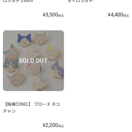
ロカタチ 250ml
B イロカタチ
3,500
4,400
¥
¥
税込
税込
SOLD OUT
【陶房CONEL】 ブローチ ネコ
チャン
2,200
¥
税込