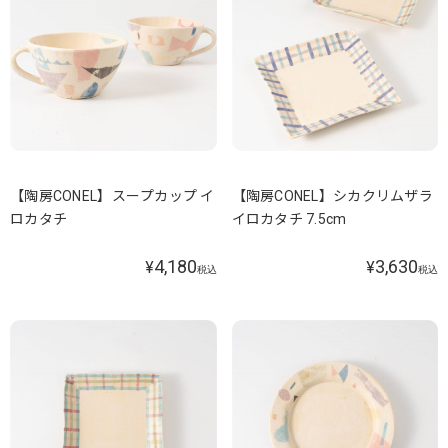
【陶房CONEL】スープカップ イ
【陶房CONEL】シカクリムザラ
ロカタチ
イロカタチ 7.5cm
4,180
3,630
¥
¥
税込
税込