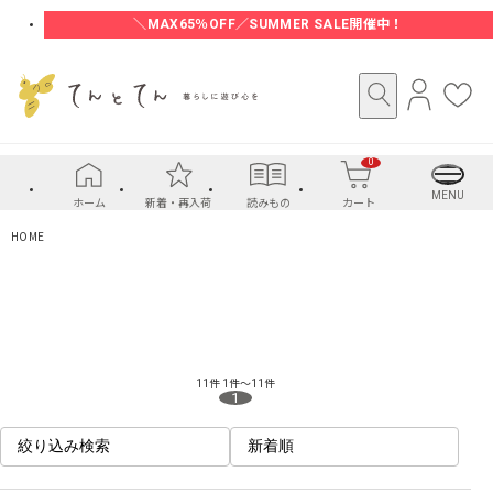
＼MAX65％OFF／SUMMER SALE開催中！
ロ
お
グ
気
イ
に
0
ン
入
り
MENU
ホーム
新着・再入荷
読みもの
カート
HOME
11件
1件～11件
1
絞り込み検索
新着順