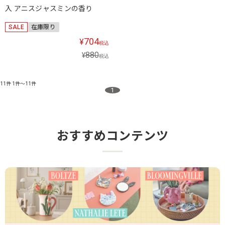
入 アニスジャスミンの香り
SALE
在庫限り
704
¥
税込
880
¥
税込
11件
1件～11件
1
おすすめコンテンツ