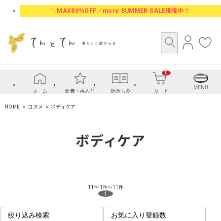
＼MAX80％OFF／more SUMMER SALE開催中！
ロ
お
グ
気
イ
に
0
ン
入
り
MENU
ホーム
新着・再入荷
読みもの
カート
HOME
コスメ
ボディケア
ボディケア
11件
1件～11件
1
絞り込み検索
お気に入り登録数