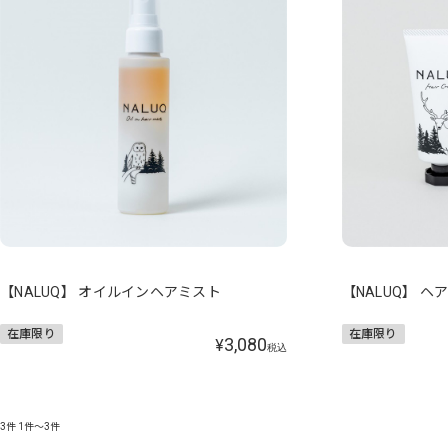
【NALUQ】 オイルインヘアミスト
【NALUQ】 ヘ
在庫限り
在庫限り
3,080
¥
税込
3件
1件～3件