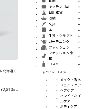
食器
キッチン用品
日用雑貨
収納
文具
本
手芸・クラフト
ガーデニング
ファッション
ファッション小
物
コスメ
ル 北海道モ
すべてのコスメ
メイク・香水
フェイスケア
2,310
¥
ヘアケア
税込
ハンド・ネイ
ルケア
ボディケア