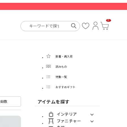
0
お
ロ
カ
気
グ
ー
に
イ
ト
入
ン
り
新着・再入荷
読みもの
特集一覧
おすすめギフト
アイテムを探す
登録数
インテリア
ファニチャー