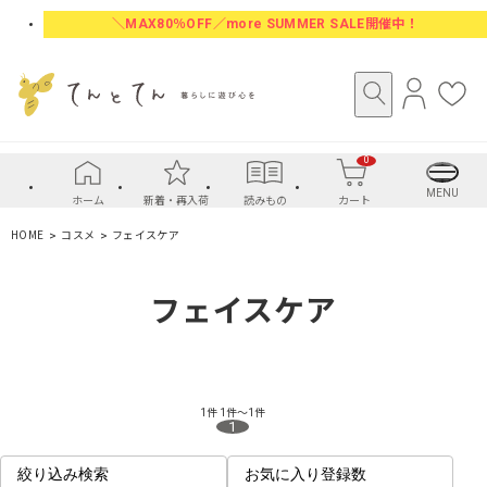
＼MAX80％OFF／more SUMMER SALE開催中！
ロ
お
グ
気
イ
に
0
ン
入
り
MENU
ホーム
新着・再入荷
読みもの
カート
HOME
コスメ
フェイスケア
フェイスケア
1件
1件～1件
1
絞り込み検索
お気に入り登録数