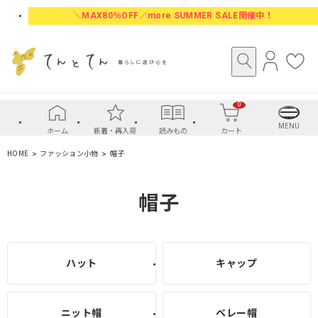
＼MAX80％OFF／more SUMMER SALE開催中！
ロ
お
グ
気
イ
に
0
ン
入
り
MENU
ホーム
新着・再入荷
読みもの
カート
HOME
ファッション小物
帽子
帽子
ハット
キャップ
ニット帽
ベレー帽