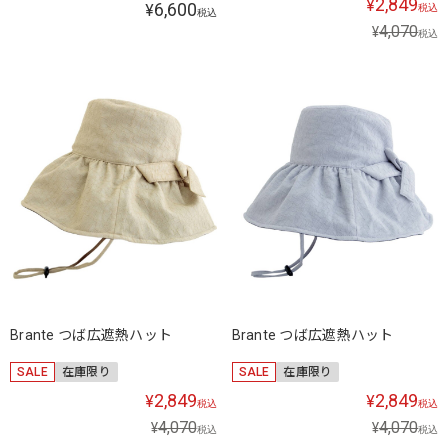
2,849
¥
6,600
¥
税込
税込
4,070
¥
税込
Brante つば広遮熱ハット
Brante つば広遮熱ハット
SALE
在庫限り
SALE
在庫限り
2,849
2,849
¥
¥
税込
税込
4,070
4,070
¥
¥
税込
税込