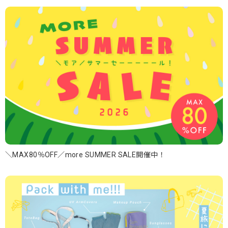
＼MAX80％OFF／more SUMMER SALE開催中！