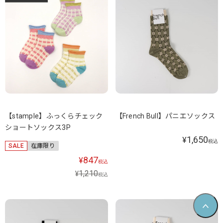
【stample】ふっくらチェック
【French Bull】パニエソックス
ショートソックス3P
1,650
¥
税込
SALE
在庫限り
847
¥
税込
1,210
¥
税込