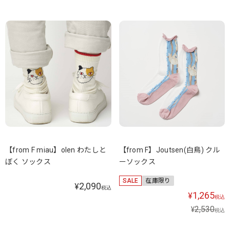
【from F miau】olen わたしと
【from F】Joutsen(白鳥) クル
ぼく ソックス
ーソックス
SALE
在庫限り
2,090
¥
税込
1,265
¥
税込
2,530
¥
税込