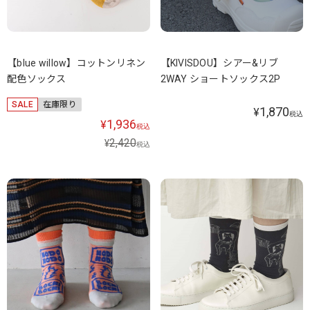
【blue willow】コットンリネン
【KIVISDOU】シアー&リブ
配色ソックス
2WAY ショートソックス2P
SALE
在庫限り
1,870
¥
税込
1,936
¥
税込
2,420
¥
税込