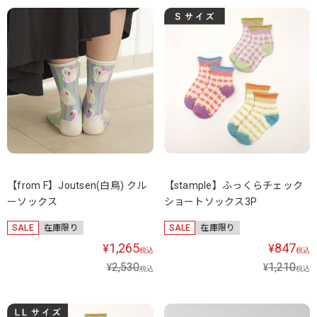
【from F】Joutsen(白鳥) クル
【stample】ふっくらチェック
ーソックス
ショートソックス3P
SALE
在庫限り
SALE
在庫限り
1,265
847
¥
¥
税込
税込
2,530
1,210
¥
¥
税込
税込