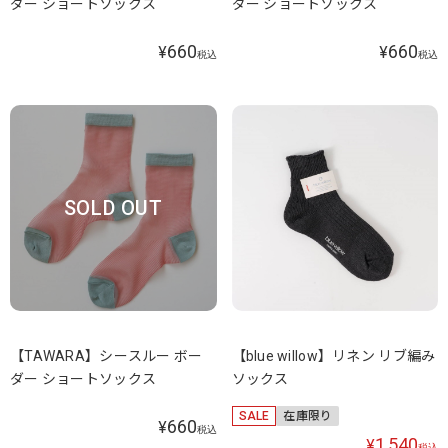
ダー ショートソックス
ダー ショートソックス
660
660
¥
¥
税込
税込
SOLD OUT
【TAWARA】シースルー ボー
【blue willow】リネン リブ編み
ダー ショートソックス
ソックス
SALE
在庫限り
660
¥
税込
1,540
¥
税込