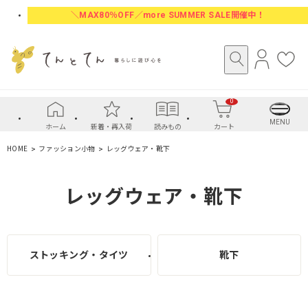
＼MAX80％OFF／more SUMMER SALE開催中！
ロ
お
グ
気
イ
に
0
ン
入
り
MENU
ホーム
新着・再入荷
読みもの
カート
HOME
ファッション小物
レッグウェア・靴下
レッグウェア・靴下
ストッキング・タイツ
靴下