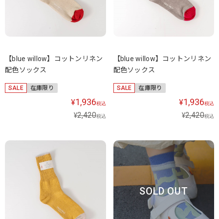
【blue willow】コットンリネン
【blue willow】コットンリネン
配色ソックス
配色ソックス
SALE
在庫限り
SALE
在庫限り
1,936
1,936
¥
¥
税込
税込
2,420
2,420
¥
¥
税込
税込
SOLD OUT