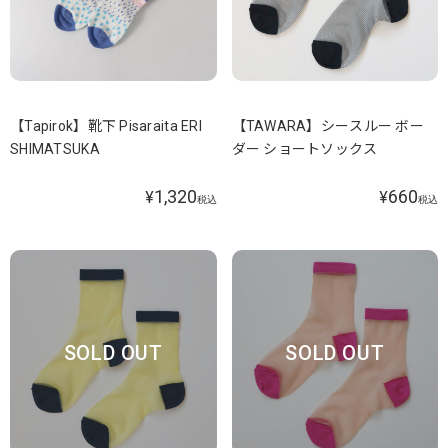
【Tapirok】靴下 Pisaraita ERI
【TAWARA】シースルー ボー
SHIMATSUKA
ダー ショートソックス
1,320
660
¥
¥
税込
税込
SOLD OUT
SOLD OUT