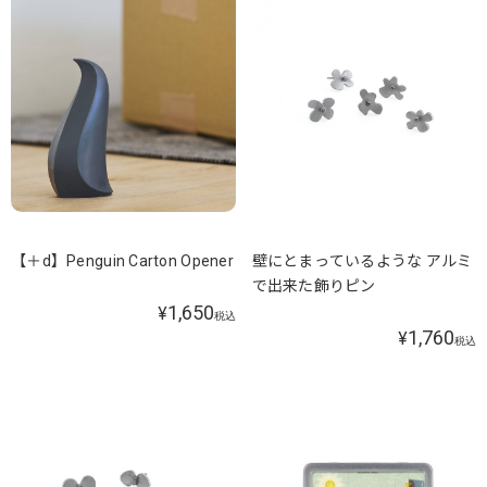
【＋d】Penguin Carton Opener
壁にとまっているような アルミ
で出来た飾りピン
1,650
¥
税込
1,760
¥
税込