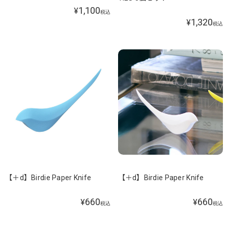
1,100
¥
税込
1,320
¥
税込
【＋d】Birdie Paper Knife
【＋d】Birdie Paper Knife
660
660
¥
¥
税込
税込