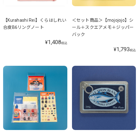
【Kurahashi Rei】くらはしれい
＜セット商品＞【mojojojo】シ
合皮B6リングノート
ール＋スクエアメモ＋ジッパー
バック
1,408
¥
税込
1,793
¥
税込