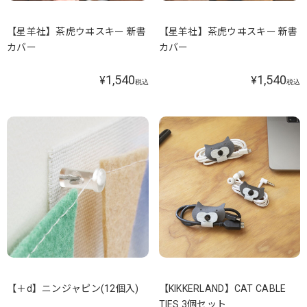
【星羊社】茶虎ウヰスキー 新書
【星羊社】茶虎ウヰスキー 新書
カバー
カバー
1,540
1,540
¥
¥
税込
税込
【＋d】ニンジャピン(12個入)
【KIKKERLAND】CAT CABLE
TIES 3個セット