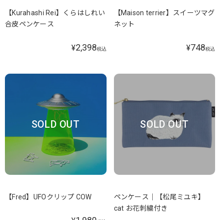
【Kurahashi Rei】くらはしれい
【Maison terrier】スイーツマグ
合皮ペンケース
ネット
2,398
748
¥
¥
税込
税込
SOLD OUT
SOLD OUT
【Fred】UFOクリップ COW
ペンケース｜【松尾ミユキ】
cat お花刺繍付き