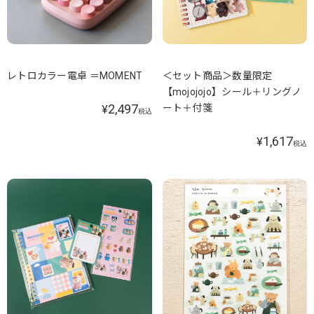
レトロカラー電卓 ＝MOMENT
＜セット商品＞数量限定
【mojojojo】シール＋リングノ
2,497
ート＋付箋
¥
税込
1,617
¥
税込