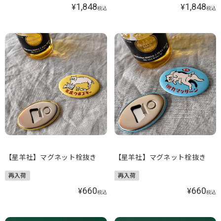
1,848
1,848
¥
¥
税込
税込
【星羊社】マグネット栓抜き
【星羊社】マグネット栓抜き
再入荷
再入荷
660
660
¥
¥
税込
税込