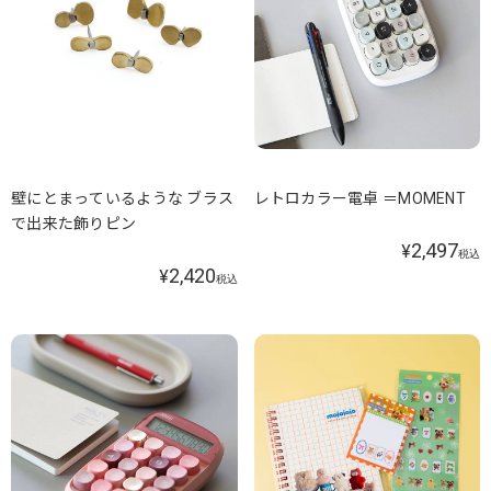
壁にとまっているような ブラス
レトロカラー電卓 ＝MOMENT
で出来た飾りピン
2,497
¥
税込
2,420
¥
税込