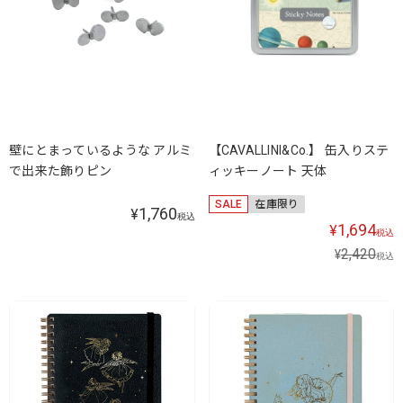
壁にとまっているような アルミ
【CAVALLINI&Co.】 缶入りステ
で出来た飾りピン
ィッキーノート 天体
SALE
在庫限り
1,760
¥
税込
1,694
¥
税込
2,420
¥
税込