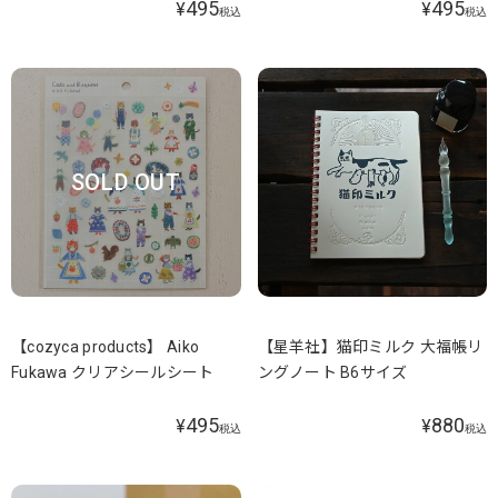
495
495
¥
¥
税込
税込
SOLD OUT
【cozyca products】 Aiko
【星羊社】猫印ミルク 大福帳リ
Fukawa クリアシールシート
ングノート B6サイズ
495
880
¥
¥
税込
税込