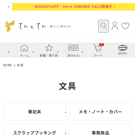
＼MAX80％OFF／more SUMMER SALE開催中！
ロ
お
グ
気
イ
に
0
ン
入
り
MENU
ホーム
新着・再入荷
読みもの
カート
HOME
文具
文具
筆記具
メモ・ノート・カバー
スクラップブッキング
事務用品