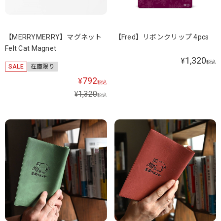
【MERRYMERRY】マグネット
【Fred】リボンクリップ 4pcs
Felt Cat Magnet
1,320
¥
税込
SALE
在庫限り
792
¥
税込
1,320
¥
税込