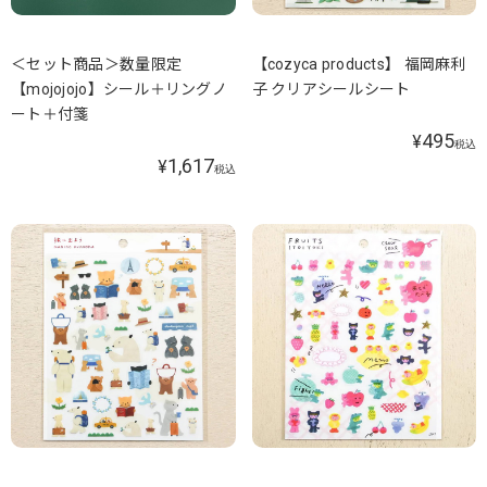
＜セット商品＞数量限定
【cozyca products】 福岡麻利
【mojojojo】シール＋リングノ
子 クリアシールシート
ート＋付箋
495
¥
税込
1,617
¥
税込