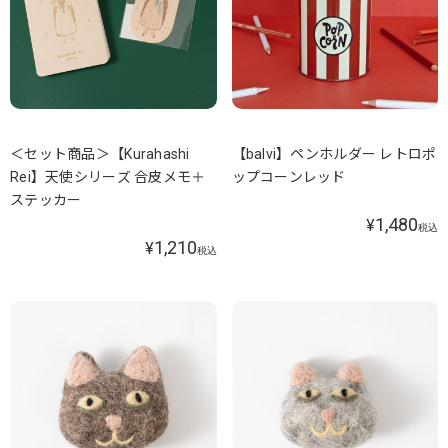
＜セット商品＞【Kurahashi
【balvi】ペンホルダー レトロポ
Rei】天使シリーズ 合皮メモ＋
ップコーンレッド
ステッカー
1,480
¥
税込
1,210
¥
税込