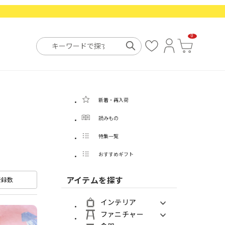
0
お
ロ
カ
気
グ
ー
に
イ
ト
入
ン
り
新着・再入荷
読みもの
特集一覧
おすすめギフト
アイテムを探す
登録数
インテリア
ファニチャー