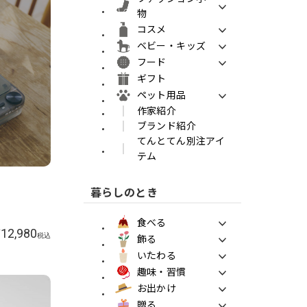
物
コスメ
ベビー・キッズ
フード
ギフト
ペット用品
作家紹介
ブランド紹介
てんとてん別注アイ
テム
暮らしのとき
食べる
12,980
¥
税込
飾る
いたわる
趣味・習慣
お出かけ
贈る