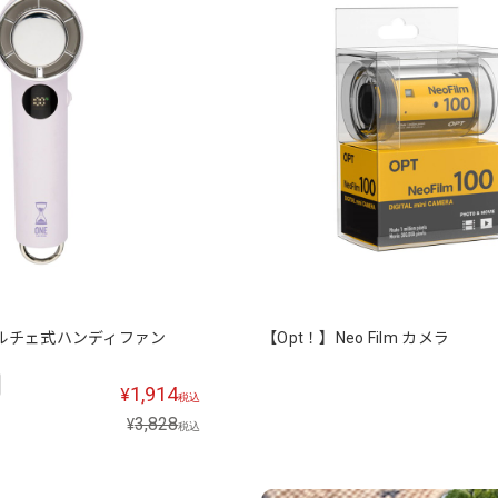
ルチェ式ハンディファン
【Opt！】Neo Film カメラ
1,914
¥
税込
3,828
¥
税込