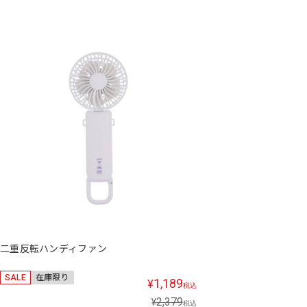
二重反転ハンディファン
SALE
在庫限り
1,189
¥
税込
2,379
¥
税込