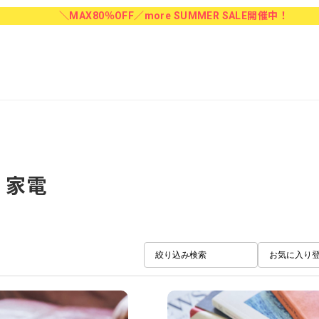
＼MAX80％OFF／more SUMMER SALE開催中！
家電
絞り込み検索
お気に入り