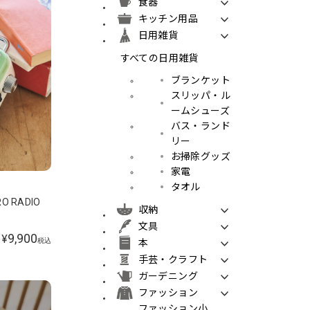
食器
キッチン用品
日用雑貨
すべての日用雑貨
ブランケット
スリッパ・ル
ームシューズ
バス・ランド
リー
お掃除グッズ
家電
タオル
O RADIO
収納
文具
9,900
¥
税込
本
手芸・クラフト
ガーデニング
ファッション
ファッション小