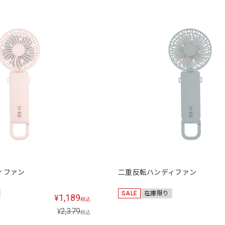
ィファン
二重反転ハンディファン
SALE
在庫限り
1,189
¥
税込
2,379
¥
税込