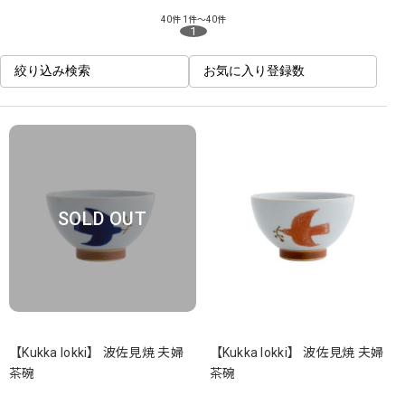
40件
1件～40件
1
絞り込み検索
お気に入り登録数
SOLD OUT
【Kukka lokki】 波佐見焼 夫婦
【Kukka lokki】 波佐見焼 夫婦
茶碗
茶碗