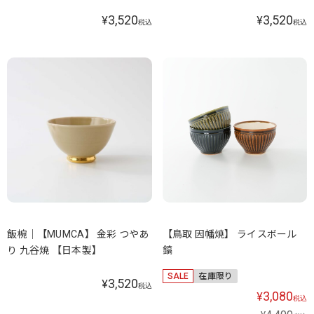
3,520
3,520
¥
¥
税込
税込
飯椀｜【MUMCA】 金彩 つやあ
【鳥取 因幡焼】 ライスボール
り 九谷焼 【日本製】
鎬
SALE
在庫限り
3,520
¥
税込
3,080
¥
税込