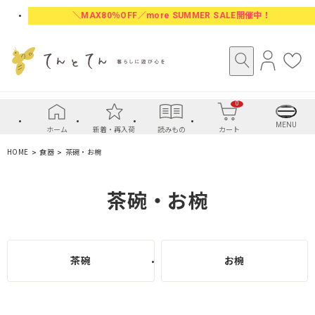
＼MAX80％OFF／more SUMMER SALE開催中！
ロ
お
グ
気
イ
に
0
ン
入
り
MENU
ホーム
新着・再入荷
読みもの
カート
HOME
食器
茶碗・お椀
茶碗・お椀
茶碗
お椀