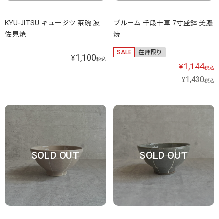
KYU-JITSU キュージツ 茶碗 波
ブルーム 千段十草 7寸盛鉢 美濃
佐見焼
焼
SALE
在庫限り
1,100
¥
税込
1,144
¥
税込
1,430
¥
税込
SOLD OUT
SOLD OUT