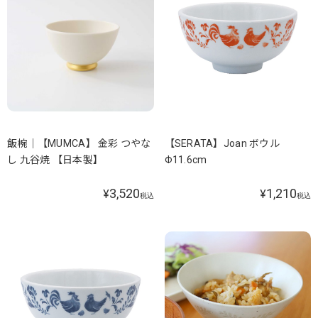
飯椀｜【MUMCA】 金彩 つやな
【SERATA】Joan ボウル
し 九谷焼 【日本製】
Φ11.6cm
3,520
1,210
¥
¥
税込
税込