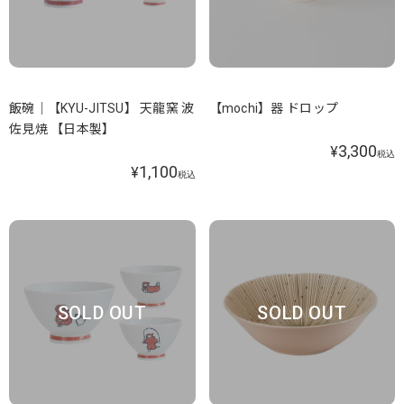
飯碗｜【KYU-JITSU】 天龍窯 波
【mochi】器 ドロップ
佐見焼 【日本製】
3,300
¥
税込
1,100
¥
税込
SOLD OUT
SOLD OUT