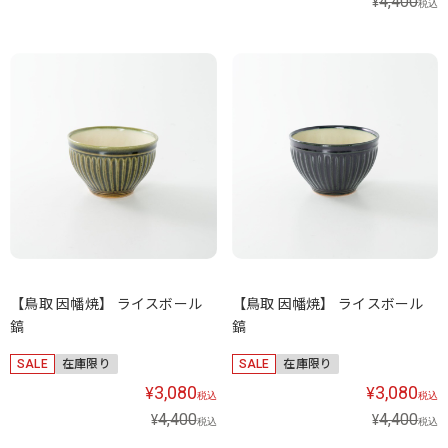
4,400
¥
税込
【鳥取 因幡焼】 ライスボール
【鳥取 因幡焼】 ライスボール
鎬
鎬
SALE
在庫限り
SALE
在庫限り
3,080
3,080
¥
¥
税込
税込
4,400
4,400
¥
¥
税込
税込