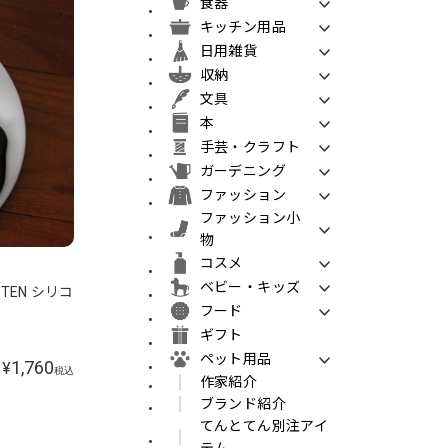
食器
キッチン用品
日用雑貨
収納
文具
本
手芸・クラフト
ガーデニング
ファッション
ファッション小
物
コスメ
ベビー・キッズ
ITTEN シリコ
フード
ギフト
ペット用品
1,760
¥
税込
作家紹介
ブランド紹介
てんとてん別注アイ
テム