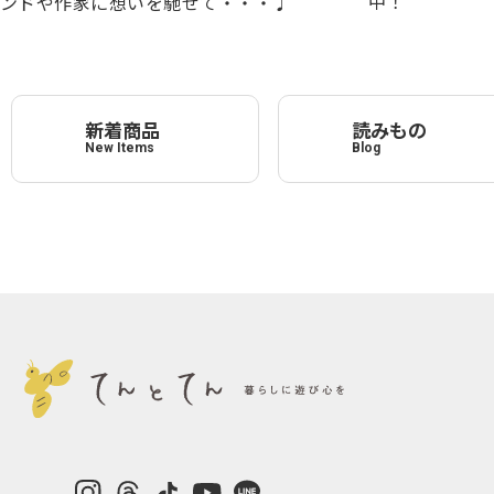
中！
ンドや作家に想いを馳せて・・・♩
新着商品
読みもの
New Items
Blog
instagram
Threads
TikTok
YouTube
LINE