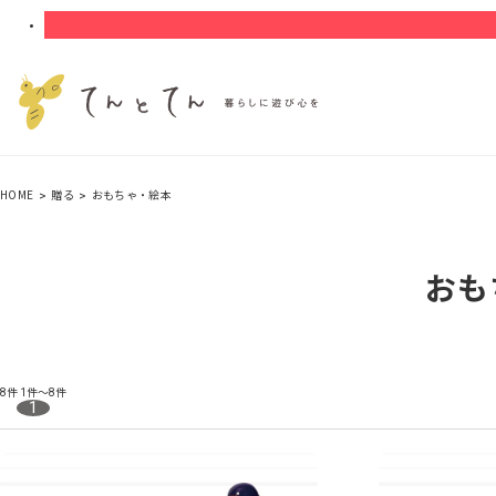
HOME
贈る
おもちゃ・絵本
おも
8件
1件～8件
1