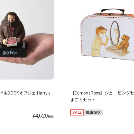
OY＆BOOKオブジェ Harry's
【Egmont Toys】シェービング
まごとセット
SALE
在庫限り
4,620
¥
税込