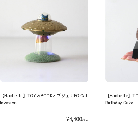
【Hachette】TOY＆BOOKオブジェ UFO Cat
【Hachette】T
Invasion
Birthday Cake
4,400
¥
税込