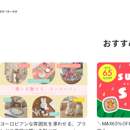
8件
1件～8件
おすす
＼MAX65％OF
ヨーロピアンな雰囲気を漂わせる、ブラ