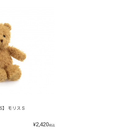
YS】 モリス S
2,420
¥
税込