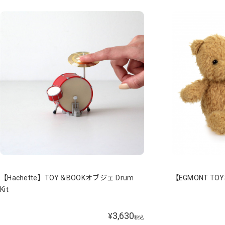
【Hachette】TOY＆BOOKオブジェ Drum
【EGMONT TO
Kit
3,630
¥
税込