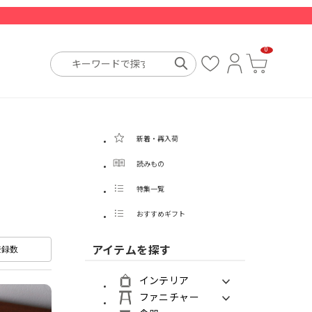
0
お
ロ
カ
気
グ
ー
に
イ
ト
入
ン
り
新着・再入荷
読みもの
特集一覧
おすすめギフト
アイテムを探す
登録数
インテリア
ファニチャー