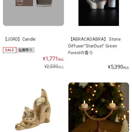
【JORD】Candle
【ABRACADABRA】 Stone
Diffuser"StarDust" Green
SALE
在庫限り
Forestの香り
1,771
¥
税込
2,530
5,390
¥
¥
税込
税込