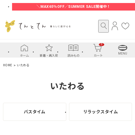
＼MAX65％OFF／SUMMER SALE開催中！
ロ
お
グ
気
イ
に
0
ン
入
り
MENU
ホーム
新着・再入荷
読みもの
カート
HOME
いたわる
いたわる
バスタイム
リラックスタイム