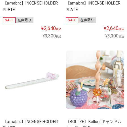
【amabro】INCENSE HOLDER
【amabro】INCENSE HOLDER
PLATE
PLATE
SALE
在庫限り
SALE
在庫限り
2,640
2,640
¥
¥
税込
税込
3,300
3,300
¥
¥
税込
税込
【amabro】INCENSE HOLDER
【BOLTZE】Kolloni キャンドル