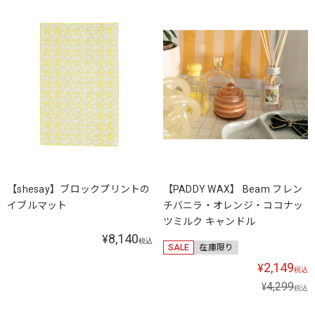
【shesay】ブロックプリントの
【PADDY WAX】 Beam フレン
イブルマット
チバニラ・オレンジ・ココナッ
ツミルク キャンドル
8,140
¥
税込
SALE
在庫限り
2,149
¥
税込
4,299
¥
税込