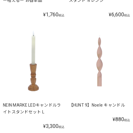
ー唱えるー お香単品
スタンド オレンジ
1,760
6,600
¥
¥
税込
税込
NEIN MARKE LEDキャンドルラ
【HUNT 9】Noele キャンドル
イトスタンドセット L
880
¥
税込
3,300
¥
税込