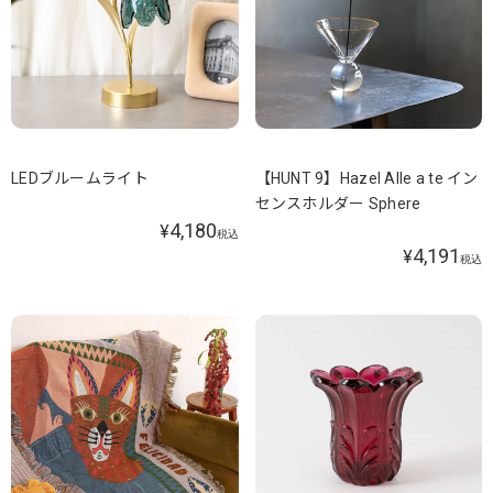
LEDブルームライト
【HUNT 9】Hazel Alle a te イン
センスホルダー Sphere
4,180
¥
税込
4,191
¥
税込