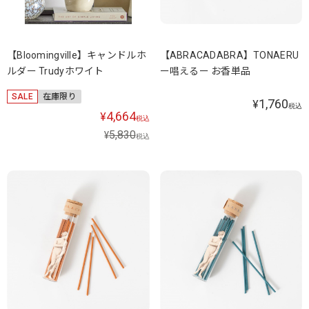
【Bloomingville】キャンドルホ
【ABRACADABRA】TONAERU
ルダー Trudyホワイト
ー唱えるー お香単品
SALE
在庫限り
1,760
¥
税込
4,664
¥
税込
5,830
¥
税込