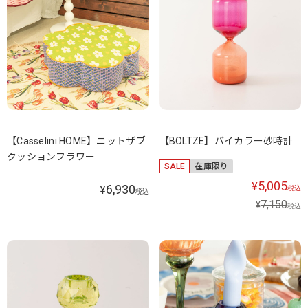
【Casselini HOME】ニットザブ
【BOLTZE】バイカラー砂時計
クッションフラワー
SALE
在庫限り
5,005
¥
6,930
¥
税込
税込
7,150
¥
税込