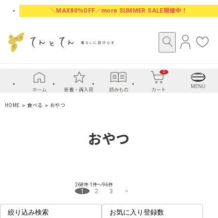
＼MAX80％OFF／more SUMMER SALE開催中！
ロ
お
グ
気
イ
に
0
ン
入
り
MENU
ホーム
新着・再入荷
読みもの
カート
HOME
食べる
おやつ
おやつ
268件
1件～96件
1
2
3
絞り込み検索
お気に入り登録数