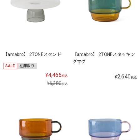
【amabro】 2TONEスタンド
【amabro】 2TONEスタッキン
グマグ
SALE
在庫限り
4,466
¥
2,640
¥
税込
税込
6,380
¥
税込