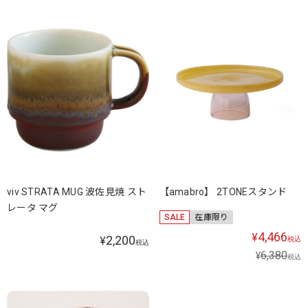
viv STRATA MUG 波佐見焼 スト
【amabro】 2TONEスタンド
レータ マグ
SALE
在庫限り
4,466
¥
2,200
¥
税込
税込
6,380
¥
税込