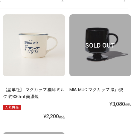
SOLD OUT
【星羊社】 マグカップ 猫印ミル
MIA MUG マグカップ 瀬戸焼
ク 約330ml 美濃焼
3,080
¥
税込
人気商品
2,200
¥
税込