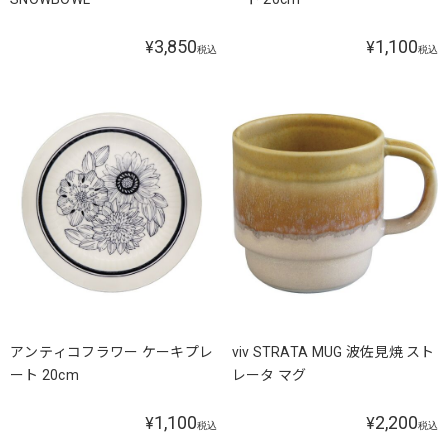
3,850
1,100
¥
¥
税込
税込
アンティコフラワー ケーキプレ
viv STRATA MUG 波佐見焼 スト
ート 20cm
レータ マグ
1,100
2,200
¥
¥
税込
税込