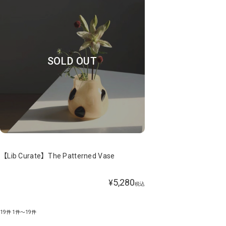
SOLD OUT
【Lib Curate】The Patterned Vase
5,280
¥
税込
19件
1件～19件