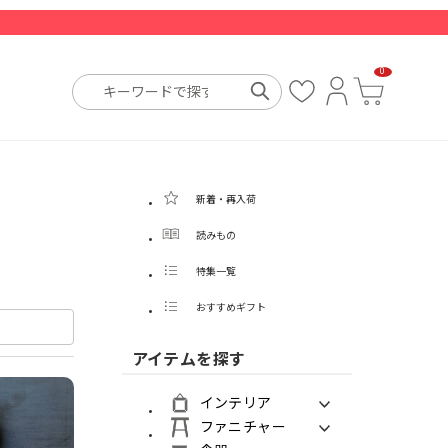
0
お
ロ
カ
気
グ
ー
に
イ
ト
入
ン
り
新着・再入荷
読みもの
特集一覧
おすすめギフト
アイテムを探す
インテリア
ファニチャー