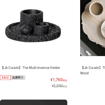
【Lib Curate】The Multi Insence Holder
【Lib Curate】Th
Wood
SALE
在庫限り
1,760
¥
税込
2,200
¥
税込