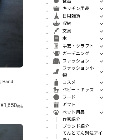
食器
キッチン用品
日用雑貨
収納
文具
本
手芸・クラフト
ガーデニング
ファッション
ファッション小
物
g Hand
コスメ
ベビー・キッズ
フード
1,650
ギフト
¥
税込
ペット用品
作家紹介
ブランド紹介
てんとてん別注アイ
テム