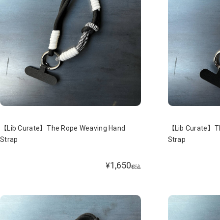
【Lib Curate】The Rope Weaving Hand
【Lib Curate】T
Strap
Strap
1,650
¥
税込