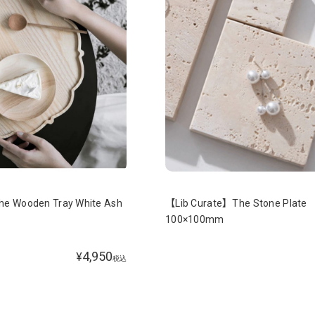
e Wooden Tray White Ash
【Lib Curate】The Stone Plate
100×100mm
4,950
¥
税込