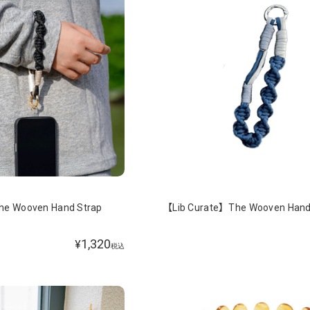
he Wooven Hand Strap
【Lib Curate】The Wooven Hand
1,320
¥
税込