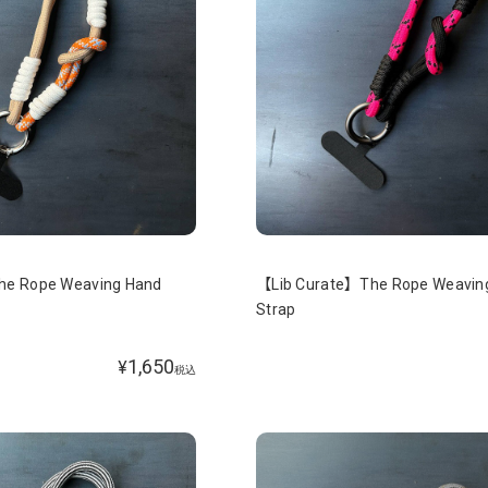
he Rope Weaving Hand
【Lib Curate】The Rope Weavin
Strap
1,650
¥
税込