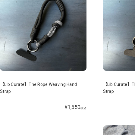
【Lib Curate】The Rope Weaving Hand
【Lib Curate】T
Strap
Strap
1,650
¥
税込