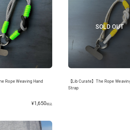
SOLD OUT
he Rope Weaving Hand
【Lib Curate】The Rope Weavin
Strap
1,650
¥
税込