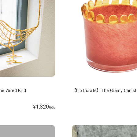
e Wired Bird
【Lib Curate】The Grainy Canist
1,320
¥
税込