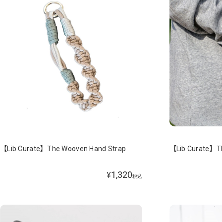
【Lib Curate】The Wooven Hand Strap
【Lib Curate】T
1,320
¥
税込