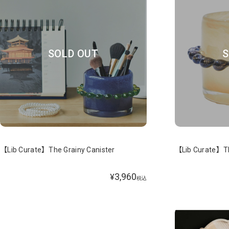
SOLD OUT
S
【Lib Curate】The Grainy Canister
【Lib Curate】Th
3,960
¥
税込