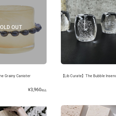
OLD OUT
e Grainy Canister
【Lib Curate】The Bubble Insen
3,960
¥
税込