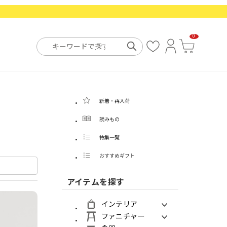
0
お
ロ
カ
気
グ
ー
に
イ
ト
入
ン
り
新着・再入荷
読みもの
特集一覧
おすすめギフト
アイテムを探す
インテリア
ファニチャー