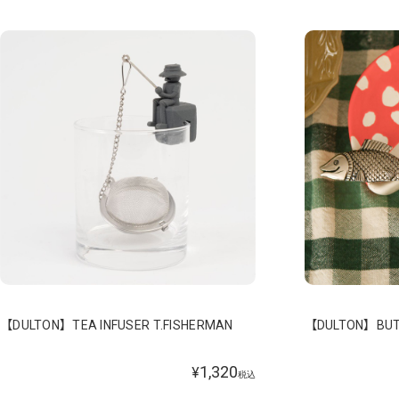
【DULTON】TEA INFUSER T.FISHERMAN
【DULTON】BUTT
1,320
¥
税込