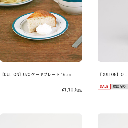
【DULTON】U/C ケーキプレート 16cm
【DULTON】OIL 
SALE
在庫限り
1,100
¥
税込