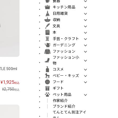
食器
キッチン用品
日用雑貨
収納
文具
本
手芸・クラフト
ガーデニング
ファッション
ファッション小
物
TLE 500ml
コスメ
ベビー・キッズ
1,925
¥
フード
税込
ギフト
2,750
¥
税込
ペット用品
作家紹介
ブランド紹介
てんとてん別注アイ
テム