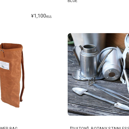
BLUE
1,100
¥
税込
WER BAG
【DULTON】BOTANY STAINLESS