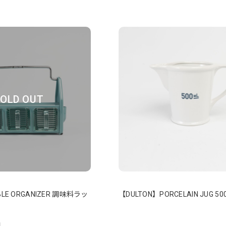
OLD OUT
BLE ORGANIZER 調味料ラッ
【DULTON】PORCELAIN JUG 50