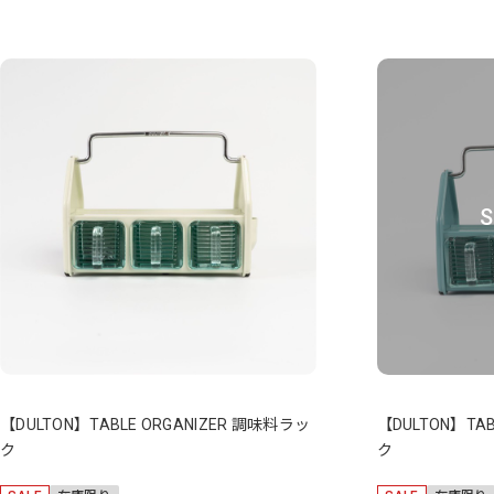
S
【DULTON】TABLE ORGANIZER 調味料ラッ
【DULTON】TA
ク
ク