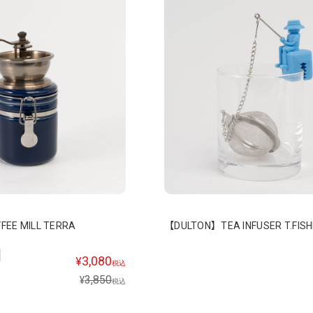
EE MILL TERRA
【DULTON】TEA INFUSER T.FIS
3,080
¥
税込
3,850
¥
税込