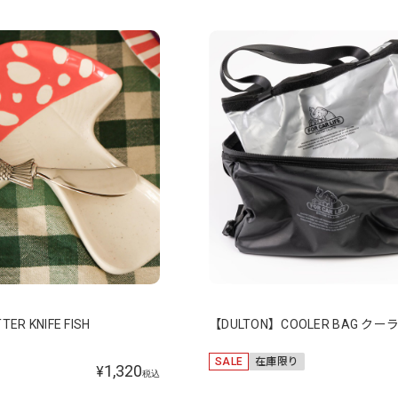
ER KNIFE FISH
【DULTON】COOLER BAG ク
SALE
在庫限り
1,320
¥
税込