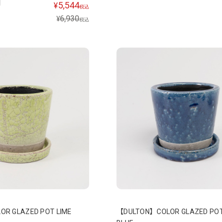
5,544
¥
税込
6,930
¥
税込
R GLAZED POT LIME
【DULTON】COLOR GLAZED POT