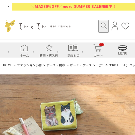
＼MAX80％OFF／more SUMMER SALE開催中！
ロ
お
グ
気
イ
に
0
ン
入
り
MENU
ホーム
新着・再入荷
読みもの
カート
HOME
ファッション小物
ポーチ・財布
ポーチ・ケース
【アトリエKOTETSU】ク