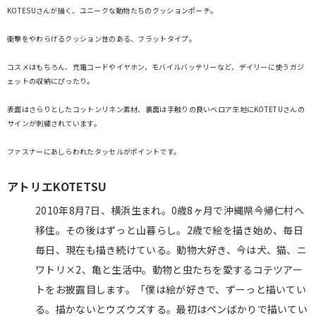
KOTESUさんが描く、ユニークな動物たちのクッションポーチ。
衝撃をやわらげるクッション性のある、フラットタイプ。
コスメはもちろん、充電コードやイヤホン、モバイルバッテリーなど、デイリーに使うガジ
ェットの収納にぴったり。
表面はさらりとしたコットンリネン素材、裏面は手触りの良いベロア生地にKOTETUさんの
サインが刺繍されています。
ファスナーにあしらわれたタッセルがポイントです。
アトリエKOTETSU
2010年8月7日、横浜生まれ。0歳8ヶ月で沖縄県今帰仁村へ
移住。その後はずっと山暮らし。2歳で絵を描き始め、毎日
毎日、現在も描き続けている。動物大好き、今は犬、猫、ニ
ワトリ×2、亀と生活中。動物と虫たちを愛するコテツアー
トをお披露目します。「僕は絵が好きで、ずーっと描いてい
る。描かないとウズウズする。最初はペンばかりで描いてい