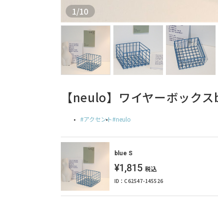
1
/
10
【neulo】ワイヤーボックスbl
アクセント
neulo
blue S
¥1,815
税込
ID：C62547-145526