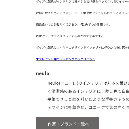
ポップな配色がインテリアに軽やかな抜け感を作ってくれるワイヤー
収納に使うのもいいですし、アート本やオブジェをいれてディスプレ
商品違いでのSMLサイズがあり、各1色ずつの展開です。
POPセットでディスプレイするのがおすすめです。
ポップな配色とワイヤーのデザインがインテリアに軽やかな抜け感を
▼プレゼント用のラッピングバッグはこちら
neulo
neulo(ニューロ)のインテリアは丸みを
く清潔感のあるインテリアに、差し色で自
平筆でさっと線を引いたような手書きふう
デザインに昇華させ、ユニークで気の向く
作家・ブランド一覧へ