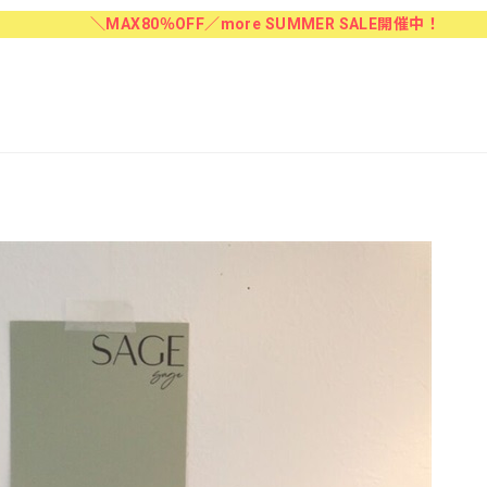
＼MAX80％OFF／more SUMMER SALE開催中！