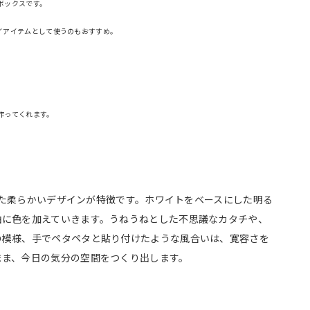
ボックスです。
イアイテムとして使うのもおすすめ。
作ってくれます。
帯びた柔らかいデザインが特徴です。ホワイトをベースにした明る
由に色を加えていきます。うねうねとした不思議なカタチや、
の模様、手でペタペタと貼り付けたような風合いは、寛容さを
まま、今日の気分の空間をつくり出します。