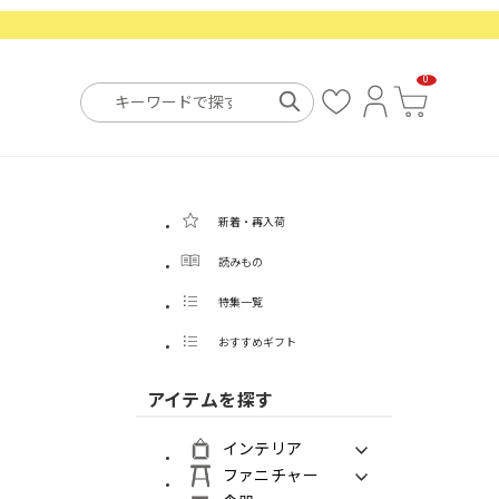
0
お
ロ
カ
気
グ
ー
に
イ
ト
入
ン
り
新着・再入荷
読みもの
特集一覧
おすすめギフト
アイテムを探す
インテリア
ファニチャー