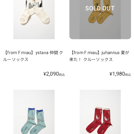
SOLD OUT
【from F miau】ystava 仲間 ク
【from F miau】juhannus 夏が
ルーソックス
来た！ クルーソックス
2,090
1,980
¥
¥
税込
税込