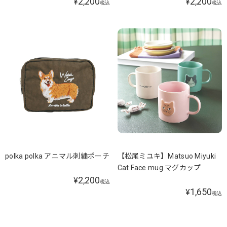
2,200
2,200
¥
¥
税込
税込
polka polka アニマル刺繍ポーチ
【松尾ミユキ】Matsuo Miyuki
Cat Face mug マグカップ
2,200
¥
税込
1,650
¥
税込