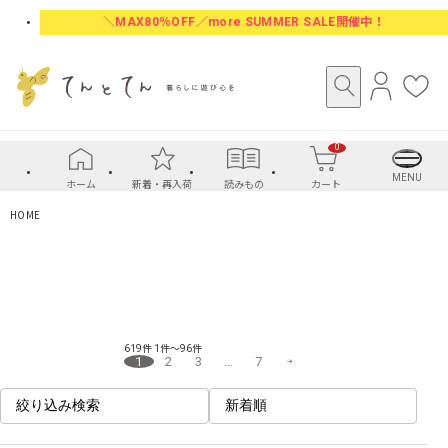
＼MAX80％OFF／more SUMMER SALE開催中！
ロ
お
グ
気
イ
に
0
ン
入
り
MENU
ホーム
新着・再入荷
読みもの
カート
HOME
619件
1件～96件
1
2
3
…
7
絞り込み検索
新着順