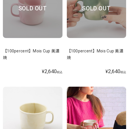
SOLD OUT
SOLD OUT
【100percent】Mois Cup 美濃
【100percent】Mois Cup 美濃
焼
焼
2,640
2,640
¥
¥
税込
税込