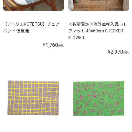
【アトリエKOTETSU】チェア
＜数量限定＞海外直輸入品 フロ
パッド 低反発
アマット 40×60cm CHECKER
FLOWER
1,760
¥
税込
2,970
¥
税込