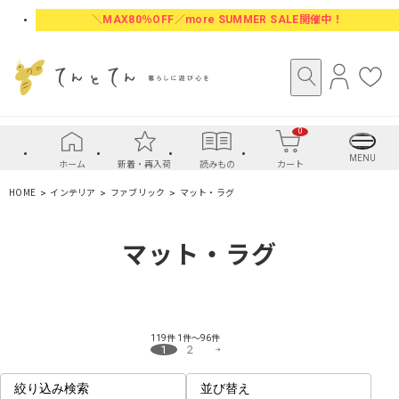
＼MAX80％OFF／more SUMMER SALE開催中！
ロ
お
グ
気
イ
に
0
ン
入
り
MENU
ホーム
新着・再入荷
読みもの
カート
HOME
インテリア
ファブリック
マット・ラグ
マット・ラグ
119件
1件～96件
1
2
絞り込み検索
並び替え