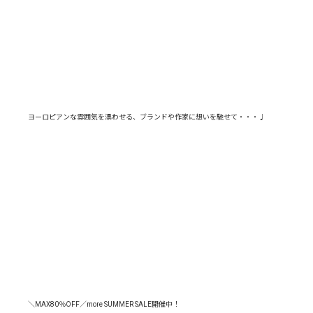
ヨーロピアンな雰囲気を漂わせる、ブランドや作家に想いを馳せて・・・♩
＼MAX80％OFF／more SUMMER SALE開催中！