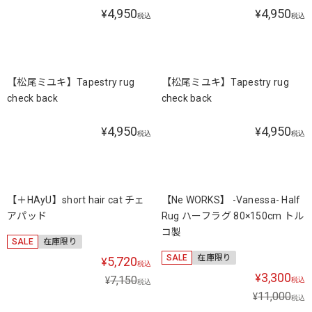
4,950
4,950
¥
¥
税込
税込
【松尾ミユキ】Tapestry rug
【松尾ミユキ】Tapestry rug
check back
check back
4,950
4,950
¥
¥
税込
税込
SOLD OUT
【＋HAyU】short hair cat チェ
【Ne WORKS】 -Vanessa- Half
アパッド
Rug ハーフラグ 80×150cm トル
コ製
SALE
在庫限り
SALE
在庫限り
5,720
¥
税込
3,300
¥
7,150
¥
税込
税込
11,000
¥
税込