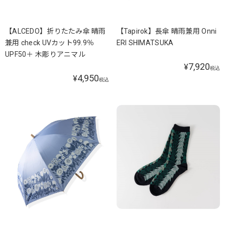
【ALCEDO】折りたたみ傘 晴雨
【Tapirok】長傘 晴雨兼用 Onni
兼用 check UVカット99.9％
ERI SHIMATSUKA
UPF50＋ 木彫りアニマル
7,920
¥
税込
4,950
¥
税込