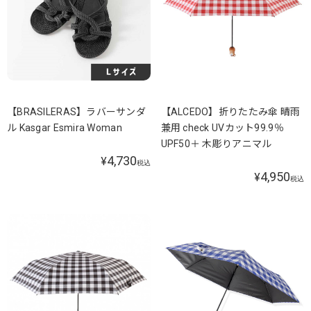
【BRASILERAS】ラバーサンダ
【ALCEDO】折りたたみ傘 晴雨
ル Kasgar Esmira Woman
兼用 check UVカット99.9％
UPF50＋ 木彫りアニマル
4,730
¥
税込
4,950
¥
税込