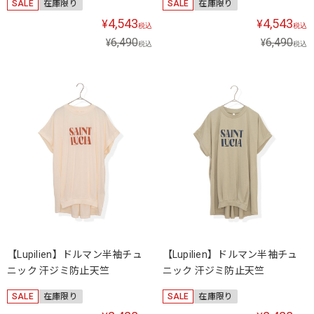
SALE
在庫限り
SALE
在庫限り
4,543
4,543
¥
¥
税込
税込
6,490
6,490
¥
¥
税込
税込
【Lupilien】ドルマン半袖チュ
【Lupilien】ドルマン半袖チュ
ニック 汗ジミ防止天竺
ニック 汗ジミ防止天竺
SALE
在庫限り
SALE
在庫限り