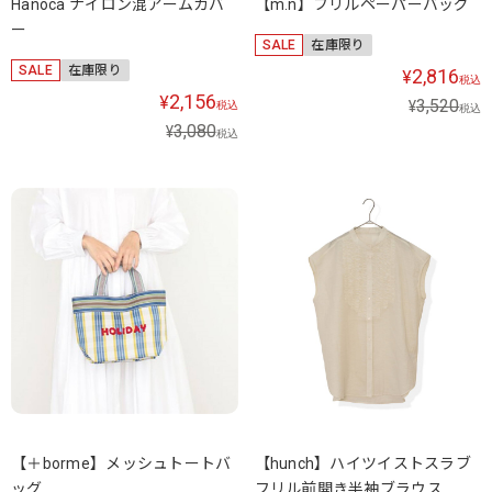
Hanoca ナイロン混アームカバ
【m.n】フリルペーパーバッグ
ー
SALE
在庫限り
SALE
在庫限り
2,816
¥
税込
2,156
¥
3,520
¥
税込
税込
3,080
¥
税込
【＋borme】メッシュトートバ
【hunch】ハイツイストスラブ
ッグ
フリル前開き半袖ブラウス