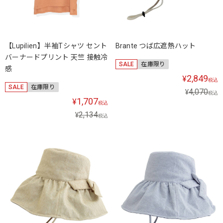
【Lupilien】半袖Tシャツ セント
Brante つば広遮熱ハット
バーナードプリント 天竺 接触冷
SALE
在庫限り
感
2,849
¥
税込
SALE
在庫限り
4,070
¥
税込
1,707
¥
税込
2,134
¥
税込