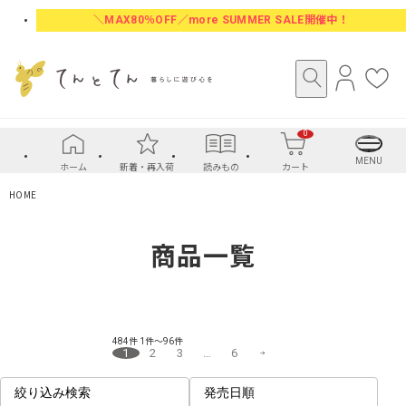
＼MAX80％OFF／more SUMMER SALE開催中！
ロ
お
グ
気
イ
に
0
ン
入
り
MENU
ホーム
新着・再入荷
読みもの
カート
HOME
商品一覧
484件
1件～96件
1
2
3
…
6
絞り込み検索
発売日順