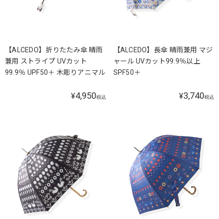
【ALCEDO】折りたたみ傘 晴雨
【ALCEDO】長傘 晴雨兼用 マジ
兼用 ストライプ UVカット
ャール UVカット99.9％以上
99.9％ UPF50＋ 木彫りアニマル
SPF50＋
4,950
3,740
¥
¥
税込
税込