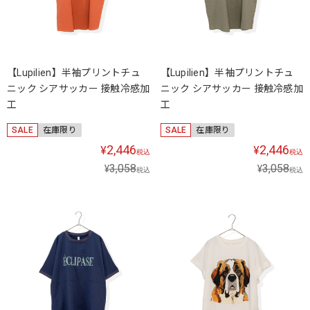
【Lupilien】半袖プリントチュ
【Lupilien】半袖プリントチュ
ニック シアサッカー 接触冷感加
ニック シアサッカー 接触冷感加
工
工
SALE
在庫限り
SALE
在庫限り
2,446
2,446
¥
¥
税込
税込
3,058
3,058
¥
¥
税込
税込