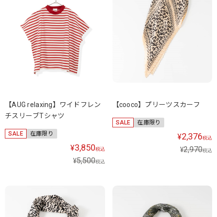
【AUG relaxing】ワイドフレン
【cooco】プリーツスカーフ
チスリーブTシャツ
SALE
在庫限り
SALE
在庫限り
2,376
¥
税込
3,850
¥
2,970
¥
税込
税込
5,500
¥
税込