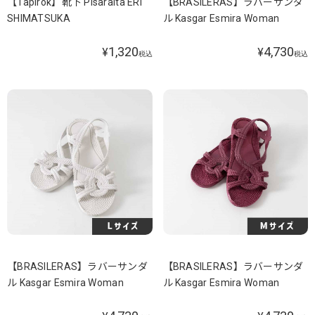
【Tapirok】靴下 Pisaraita ERI
【BRASILERAS】ラバーサンダ
SHIMATSUKA
ル Kasgar Esmira Woman
1,320
4,730
¥
¥
税込
税込
【BRASILERAS】ラバーサンダ
【BRASILERAS】ラバーサンダ
ル Kasgar Esmira Woman
ル Kasgar Esmira Woman