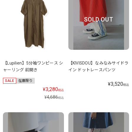
SOLD OUT
【Lupilien】5分袖ワンピース シ
【KIVISDOU】なみなみサイドラ
ャーリング 前開き
イン ドットレースパンツ
SALE
在庫限り
3,520
¥
税込
3,280
¥
税込
4,686
¥
税込