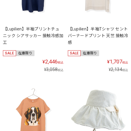
【Lupilien】半袖プリントチュ
【Lupilien】半袖Tシャツ セント
ニック シアサッカー 接触冷感加
バーナードプリント 天竺 接触冷
工
感
SALE
在庫限り
SALE
在庫限り
2,446
1,707
¥
¥
税込
税込
3,058
2,134
¥
¥
税込
税込