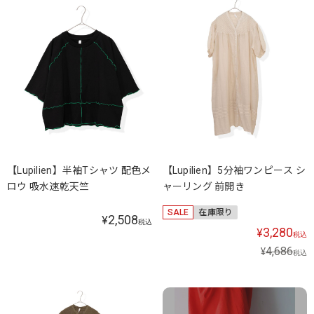
【Lupilien】半袖Tシャツ 配色メ
【Lupilien】5分袖ワンピース シ
ロウ 吸水速乾天竺
ャーリング 前開き
SALE
在庫限り
2,508
¥
税込
3,280
¥
税込
4,686
¥
税込