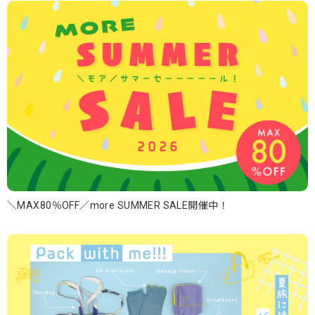
＼MAX80％OFF／more SUMMER SALE開催中！