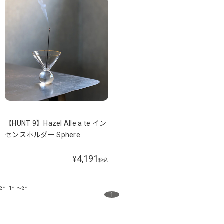
【HUNT 9】Hazel Alle a te イン
センスホルダー Sphere
4,191
¥
税込
3件
1件～3件
1