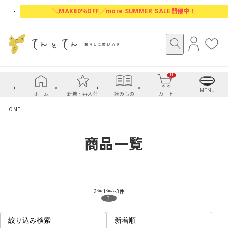
＼MAX80％OFF／more SUMMER SALE開催中！
ロ
お
グ
気
イ
に
0
ン
入
り
MENU
ホーム
新着・再入荷
読みもの
カート
HOME
商品一覧
3件
1件～3件
1
絞り込み検索
新着順