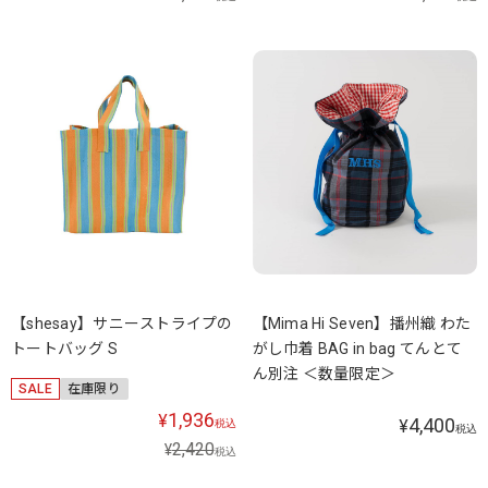
【shesay】サニーストライプの
【Mima Hi Seven】播州織 わた
トートバッグ S
がし巾着 BAG in bag てんとて
ん別注 ＜数量限定＞
SALE
在庫限り
1,936
¥
4,400
¥
税込
税込
2,420
¥
税込