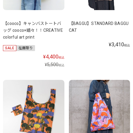
【cooco】キャンバストートバ
【BAGGU】STANDARD BAGGU
ッグ cooco×嬉々！！CREATIVE
CAT
colorful art print
3,410
¥
税込
SALE
在庫限り
4,400
¥
税込
5,500
¥
税込