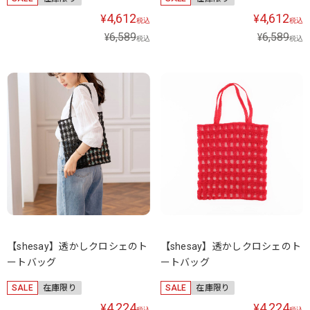
4,612
4,612
¥
¥
税込
税込
6,589
6,589
¥
¥
税込
税込
【shesay】透かしクロシェのト
【shesay】透かしクロシェのト
ートバッグ
ートバッグ
SALE
在庫限り
SALE
在庫限り
4,224
4,224
¥
¥
税込
税込