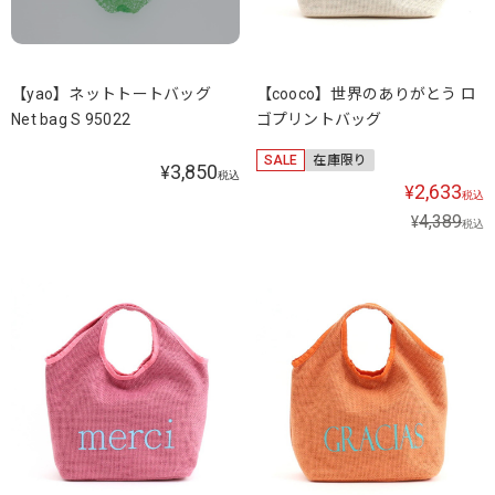
【yao】ネットトートバッグ
【cooco】世界のありがとう ロ
Net bag S 95022
ゴプリントバッグ
SALE
在庫限り
3,850
¥
税込
2,633
¥
税込
4,389
¥
税込