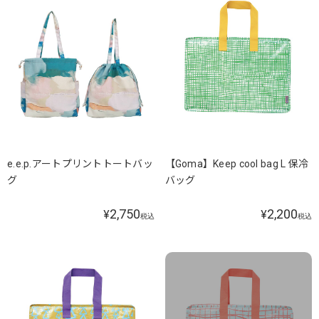
e.e.p.アートプリントトートバッ
【Goma】Keep cool bag L 保冷
グ
バッグ
2,750
2,200
¥
¥
税込
税込