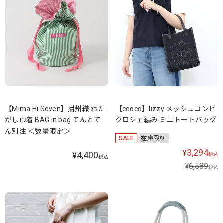
【Mima Hi Seven】播州織 わた
【cooco】lizzy メッシュコンビ
がし巾着 BAG in bag てんとて
クロシェ編み ミニトートバッグ
ん別注 ＜数量限定＞
SALE
在庫限り
3,294
¥
4,400
¥
税込
税込
6,589
¥
税込