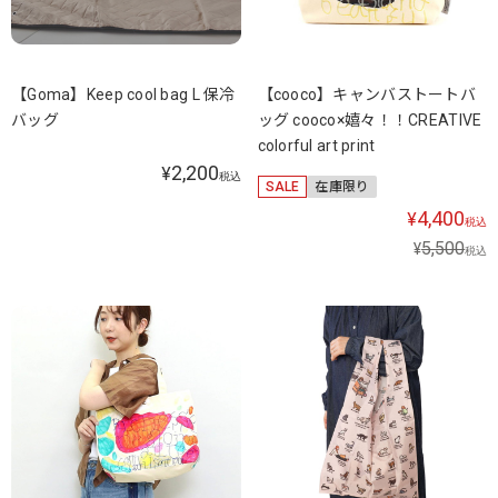
【Goma】Keep cool bag L 保冷
【cooco】キャンバストートバ
バッグ
ッグ cooco×嬉々！！CREATIVE
colorful art print
2,200
¥
税込
SALE
在庫限り
4,400
¥
税込
5,500
¥
税込