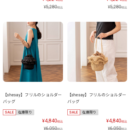
5,280
5,280
¥
¥
税込
税込
【shesay】フリルのショルダー
【shesay】フリルのショルダー
バッグ
バッグ
SALE
在庫限り
SALE
在庫限り
4,840
4,840
¥
¥
税込
税込
6,050
6,050
¥
¥
税込
税込