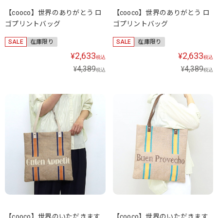
【cooco】世界のありがとう ロ
【cooco】世界のありがとう ロ
ゴプリントバッグ
ゴプリントバッグ
SALE
在庫限り
SALE
在庫限り
2,633
2,633
¥
¥
税込
税込
4,389
4,389
¥
¥
税込
税込
【cooco】世界のいただきます
【cooco】世界のいただきます