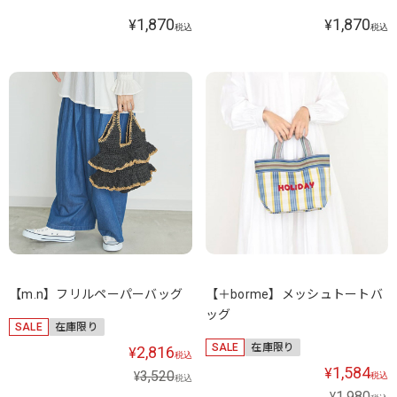
1,870
1,870
¥
¥
税込
税込
【m.n】フリルペーパーバッグ
【＋borme】メッシュトートバ
ッグ
SALE
在庫限り
SALE
在庫限り
2,816
¥
税込
1,584
¥
3,520
¥
税込
税込
1,980