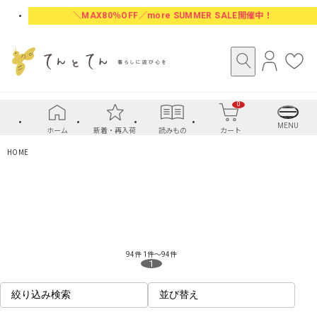
＼MAX80％OFF／more SUMMER SALE開催中！
ロ
お
グ
気
イ
に
0
ン
入
り
MENU
ホーム
新着・再入荷
読みもの
カート
HOME
94件
1件～94件
1
絞り込み検索
並び替え