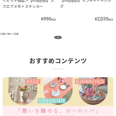
＜セット商品＞【mojojojo】ス
【mojojojo】ランチトートバッ
クエアメモ＋ステッカー
グ
990
2,035
¥
¥
税込
税込
10件
1件～10件
1
おすすめコンテンツ