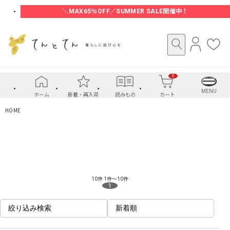
＼MAX65％OFF／SUMMER SALE開催中！
ロ
お
グ
気
イ
に
0
ン
入
り
MENU
ホーム
新着・再入荷
読みもの
カート
HOME
10件
1件～10件
1
絞り込み検索
新着順