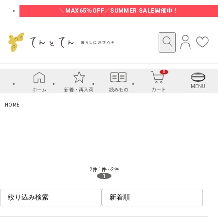
＼MAX65％OFF／SUMMER SALE開催中！
ロ
お
グ
気
イ
に
0
ン
入
り
MENU
ホーム
新着・再入荷
読みもの
カート
HOME
2件
1件～2件
1
絞り込み検索
新着順