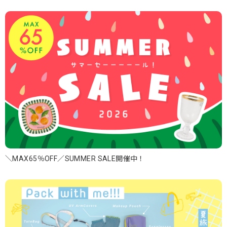
＼MAX65％OFF／SUMMER SALE開催中！