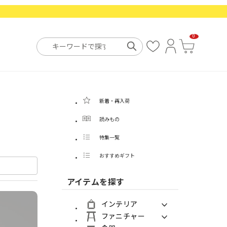
0
お
ロ
カ
気
グ
ー
に
イ
ト
入
ン
り
新着・再入荷
読みもの
特集一覧
おすすめギフト
アイテムを探す
インテリア
ファニチャー