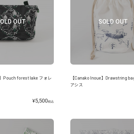
OLD OUT
SOLD OUT
】Pouch forest lake フォレ
【Canako Inoue】Drawstring bag
アシス
5,500
¥
税込