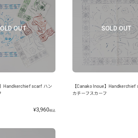
OLD OUT
SOLD OUT
】Handkerchief scarf ハン
【Canako Inoue】Handkerchief 
フ
カチーフスカーフ
3,960
¥
税込