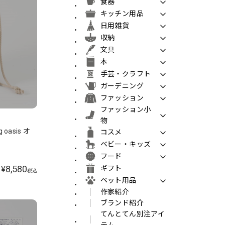
食器
キッチン用品
日用雑貨
収納
文具
本
手芸・クラフト
ガーデニング
ファッション
ファッション小
物
 oasis オ
コスメ
ベビー・キッズ
フード
8,580
ギフト
¥
税込
ペット用品
作家紹介
ブランド紹介
てんとてん別注アイ
テム