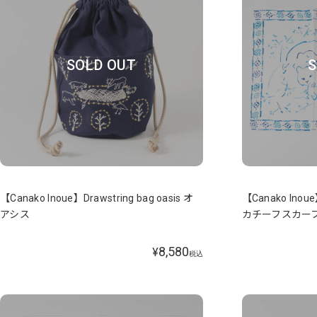
SOLD OUT
S
【Canako Inoue】Drawstring bag oasis オ
【Canako Inoue
アシス
カチーフスカー
8,580
¥
税込