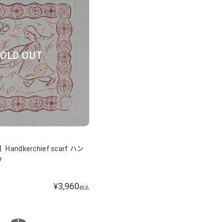
OLD OUT
】Handkerchief scarf ハン
フ
3,960
¥
税込
1