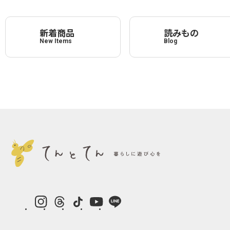
新着商品
読みもの
New Items
Blog
instagram
Threads
TikTok
YouTube
LINE