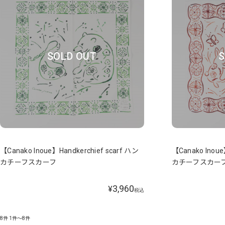
SOLD OUT
S
【Canako Inoue】Handkerchief scarf ハン
【Canako Inoue
カチーフスカーフ
カチーフスカー
3,960
¥
税込
8件
1件～8件