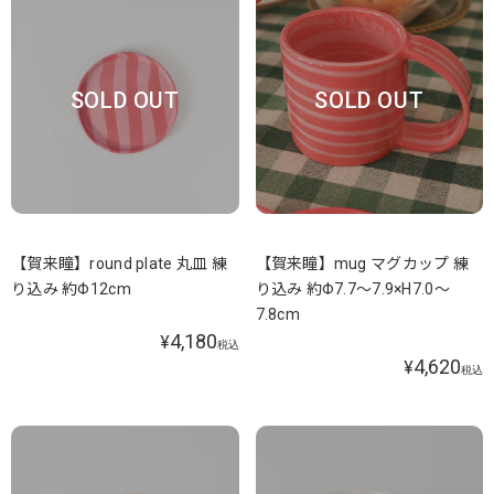
SOLD OUT
SOLD OUT
【賀来瞳】round plate 丸皿 練
【賀来瞳】mug マグカップ 練
り込み 約Φ12cm
り込み 約Φ7.7～7.9×H7.0～
7.8cm
4,180
¥
税込
4,620
¥
税込