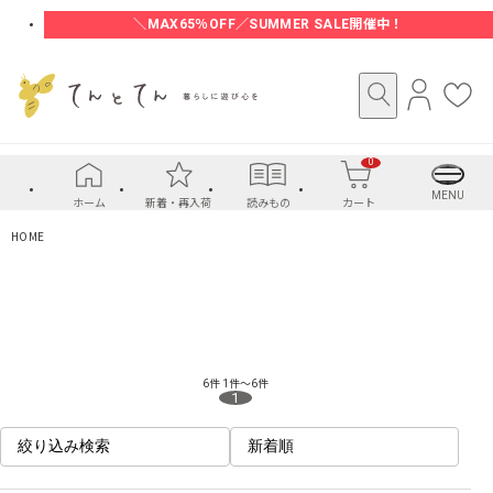
＼MAX65％OFF／SUMMER SALE開催中！
ロ
お
グ
気
イ
に
0
ン
入
り
MENU
ホーム
新着・再入荷
読みもの
カート
HOME
6件
1件～6件
1
絞り込み検索
新着順