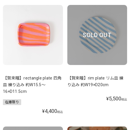
SOLD OUT
【賀来瞳】rectangle plate 四角
【賀来瞳】rim plate リム皿 練
皿 練り込み 約W15.5～
り込み 約W19×D20cm
16×D11.5cm
5,500
¥
税込
在庫限り
4,400
¥
税込