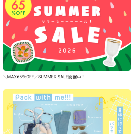
＼MAX65％OFF／SUMMER SALE開催中！