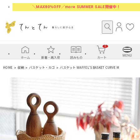
＼MAX80％OFF／more SUMMER SALE開催中！
ロ
お
グ
気
イ
に
0
ン
入
り
MENU
ホーム
新着・再入荷
読みもの
カート
HOME
収納
バスケット・カゴ
バスケット WAFFEL’S BASKET CURVE M