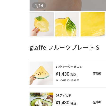
1
/
14
glaffe フルーツプレート S
YEウォーターメロン
¥1,430
在庫0
税込
ID：C68580-159677
GRアボカド
¥1,430
在庫0
税込