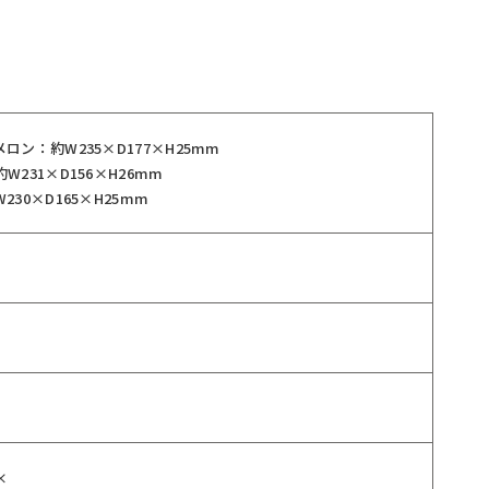
ロン：約W235×D177×H25mm
W231×D156×H26mm
230×D165×H25mm
×