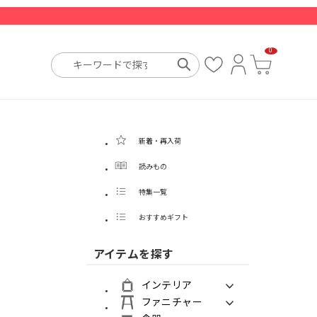
0
お
ロ
カ
気
グ
ー
に
イ
ト
入
ン
り
新着・再入荷
読みもの
特集一覧
おすすめギフト
アイテムを探す
インテリア
ファニチャー