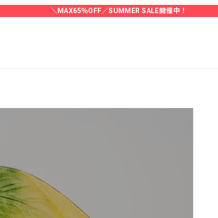
＼MAX65％OFF／SUMMER SALE開催中！