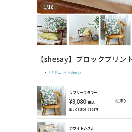
1
/
16
【shesay】ブロックプリ
ナチュラル
shesay
リブリーフラワー
¥3,080
在庫0
税込
ID：C68506-159475
ホワイトシスル