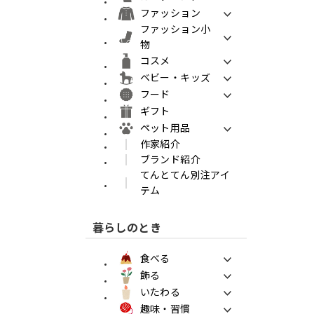
ファッション
ファッション小
物
コスメ
ベビー・キッズ
フード
ギフト
ペット用品
作家紹介
ブランド紹介
てんとてん別注アイ
テム
暮らしのとき
食べる
飾る
いたわる
趣味・習慣