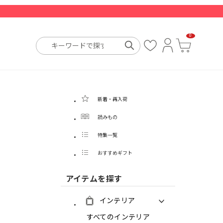
0
お
ロ
カ
気
グ
ー
に
イ
ト
入
ン
り
新着・再入荷
読みもの
特集一覧
おすすめギフト
アイテムを探す
インテリア
すべてのインテリア