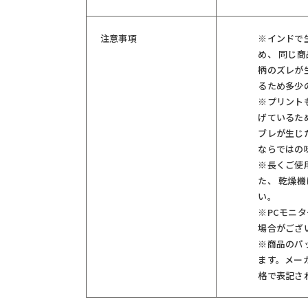
注意事項
※インドで
め、 同じ
柄のズレが
るため多少
※プリント
げているた
ブレが生じた
ならではの
※長くご使
た、 乾燥
い。
※PCモニ
場合がござ
※商品のパ
ます。メー
格で表記さ