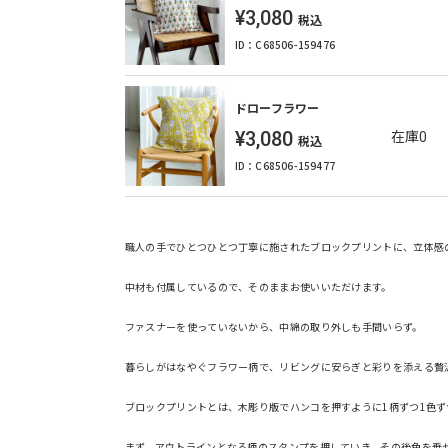
¥3,080
税込
ID：C68506-159476
ドローフラワー
¥3,080
在庫0
税込
ID：C68506-159477
職人の手でひとつひとつ丁寧に施されたブロックプリントに、立体感
中材も付属しているので、そのままお使いいただけます。
ファスナーを使っていないから、中綿の取り外しも手間いらず。
暮らしがはなやぐフラワー柄で、リビングに安らぎと彩りを添える贅
ブロックプリントとは、木彫り版でハンコを押すように1柄ずつ1色
まず、アウトラインとなる柄のスタンプを押していき、その後色を乗