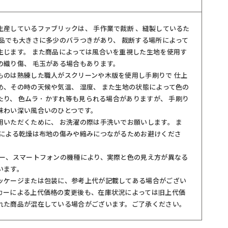
生産しているファブリックは、 手作業で裁断 、縫製しているた
商品でも大きさに多少のバラつきがあり、 裁断する場所によって
生じます。 また商品によっては風合いを重視した生地を使用す
の織り傷、 毛玉がある場合もあります。
ものは熟練した職人がスクリーンや木版を使用し手刷りで 仕上
め、その時の天候や気温、 湿度、 また生地の状態によって色の
り、 色ムラ ･ かすれ等も見られる場合がありますが、 手刷り
味わい深い風合いのひとつです。
用いただくために、 お洗濯の際は手洗いでお願いします。 ま
機による乾燥は布地の傷みや縮みにつながるためお避けくださ
ター、スマートフォンの機種により、実際と色の見え方が異なる
います。
ッケージまたは包装に、参考上代が記載してある場合がござい
カーによる上代価格の変更後も、在庫状況によっては旧上代価
れた商品が混在している場合がございます。ご了承ください。