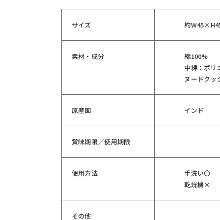
サイズ
約W45×H4
素材・成分
綿100%
中綿：ポリエ
ヌードクッ
原産国
インド
賞味期限／使用期限
使用方法
手洗い〇
乾燥機×
その他