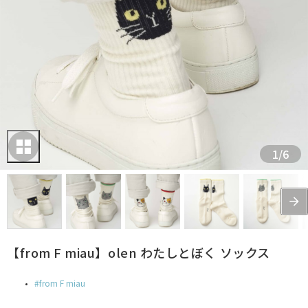
1
/
6
【from F miau】olen わたしとぼく ソックス
from F miau