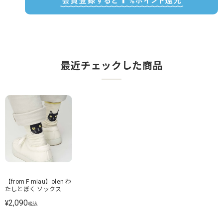
最近チェックした商品
【from F miau】olen わ
たしとぼく ソックス
2,090
¥
税込