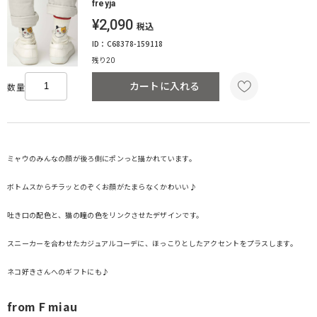
freyja
¥2,090
税込
ID：C68378-159118
残り20
カートに入れる
数量
ミャウのみんなの顔が後ろ側にポンっと描かれています。
ボトムスからチラッとのぞくお顔がたまらなくかわいい♪
吐き口の配色と、猫の瞳の色をリンクさせたデザインです。
スニーカーを合わせたカジュアルコーデに、ほっこりとしたアクセントをプラスします。
ネコ好きさんへのギフトにも♪
from F miau