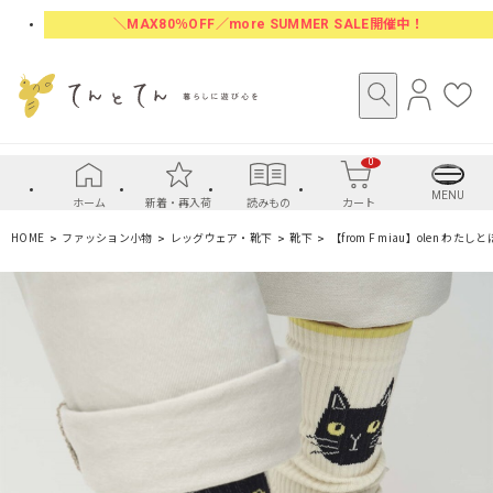
＼MAX80％OFF／more SUMMER SALE開催中！
ロ
お
グ
気
イ
に
0
ン
入
り
MENU
ホーム
新着・再入荷
読みもの
カート
HOME
ファッション小物
レッグウェア・靴下
靴下
【from F miau】olen わた