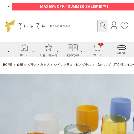
＼MAX65％OFF／SUMMER SALE開催中！
ロ
お
グ
気
イ
に
0
ン
入
り
MENU
ホーム
新着・再入荷
読みもの
カート
HOME
食器
グラス・カップ
ワイングラス・ビアグラス
【amabro】2TONEワイング