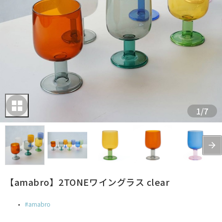
1
/
7
【amabro】2TONEワイングラス clear
amabro