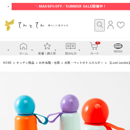
＼MAX65％OFF／SUMMER SALE開催中！
ロ
お
グ
気
イ
に
0
ン
入
り
MENU
ホーム
新着・再入荷
読みもの
カート
HOME
キッチン用品
お弁当箱・水筒
水筒・ペットボトルホルダー
【Lund London】