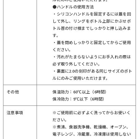
●ハンドルの使用方法
・シリコンハンドルを固定するには蓋を回
して外し、リングをボトル上部にかぶせボ
トル首の付け根までしっかりと押し込みま
す。
・蓋を閉めしっかりと固定してからご使用
ください。
・汚れがたまらないようにお手入れの際は
必ず取り外してください。
・裏面に2.0の刻印がある同じサイズのボト
ルにのみご使用いただけます。
その他
保温効力：60℃以上（6時間）
保冷効力：9℃以下（6時間）
注意事項
※ご使用前に必ずよく洗ってからお使いく
ださい。
※煮沸、食器洗浄機、乾燥機、オーブン、
電子レンジ、冷蔵庫、冷凍庫は使用しない