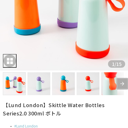
1
/
15
【Lund London】Skittle Water Bottles
Series2.0 300ml ボトル
Lund London