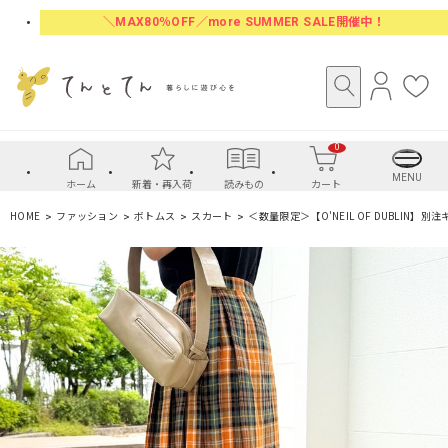
＼MAX80％OFF／more SUMMER SALE開催中！
ロ
お
グ
気
イ
に
0
ン
入
り
MENU
ホーム
新着・再入荷
読みもの
カート
HOME
ファッション
ボトムス
スカート
＜数量限定＞【O'NEIL OF DUBLIN】別