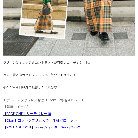
グリーンとオレンジのコントラストが可愛いコーディネート。
ベレー帽とメガネをプラスして、気分を上げていく！
なんだか今日は外で読書したい気分◎
モデル：スタッフAi／身長 153cm／骨格ストレート
【着用アイテム】
【PAGE ONE】サーモベレー帽
【Cion】コットンフリルカラー半袖ポロニット
【POU DOU DOU】wavyショルダー2wayバッグ