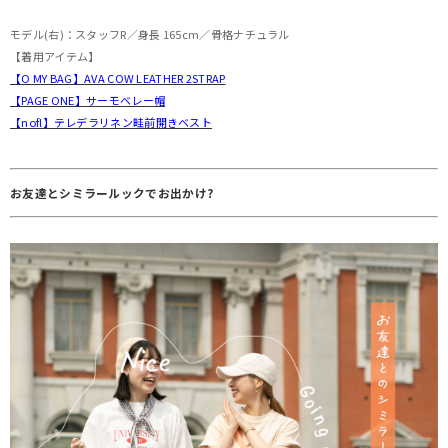
モデル(右)：スタッフR／身長 165cm／骨格ナチュラル
【着用アイテム】
【O MY BAG】AVA COW LEATHER 2STRAP
【PAGE ONE】サーモベレー帽
【nofl】テレデラリネン畦前開きベスト
お友達とシミラールックでお出かけ?