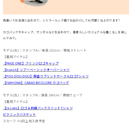
色違いでお友達と合わせて、シミラールック風でお出かけしても可愛く仕上がります?
カゴバックやキャップ、サンダルなどを合わせて、春夏らしいカジュアルな着こなしを楽し
んでみて。
モデル(右)：スタッフAi／身長 153cm／骨格ストレート
【着用アイテム】
【PAGE ONE】フリンジロゴキャップ
【hunch】シアーベーシックオーバーシャツ
【POU DOU DOU】厚盛りプリントサークルロゴTシャツ
【IVAHONA】CABAS BICOLORE カゴバッグ
モデル(左)：スタッフN／身長 160cm／骨格ウェーブ
【着用アイテム】
【le colis】ロゴ＆刺繍バックスリットTシャツ
ピクニックバスケット
スカーフ ※5月上旬入荷予定