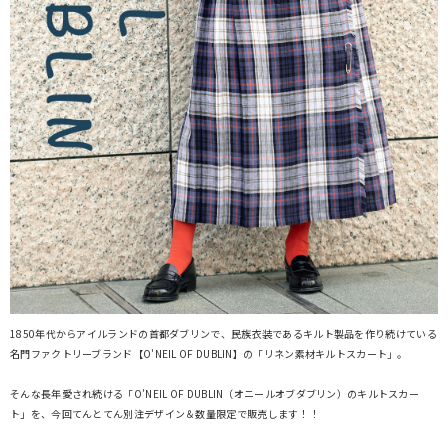
1850年代からアイルランドの首都ダブリンで、民族衣装であるキルト製品を作り続けている
名門ファクトリーブランド【O'NEIL OF DUBLIN】の「リネン素材キルトスカート」。
そんな長年愛され続ける「O’NEIL OF DUBLIN（オニールオブダブリン）のキルトスカー
ト」を、今回てんとてん別注デザイン＆数量限定で販売します！！