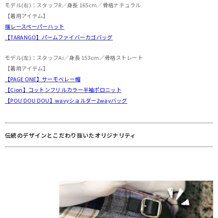
モデル(右)：スタッフR／身長 165cm／骨格ナチュラル
【着用アイテム】
端レースペーパーハット
【TARANGO】パームファイバーカゴバッグ
モデル(左)：スタッフAi／身長 153cm／骨格ストレート
【着用アイテム】
【PAGE ONE】サーモベレー帽
【Cion】コットンフリルカラー半袖ポロニット
【POU DOU DOU】wavyショルダー2wayバッグ
伝統のデザインとこだわり抜いたオリジナリティ