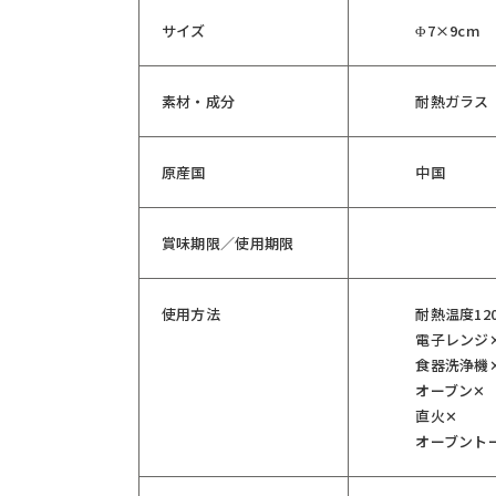
サイズ
Φ7×9cm
素材・成分
耐熱ガラス
原産国
中国
賞味期限／使用期限
使用方法
耐熱温度12
電子レンジ
食器洗浄機
オーブン✕
直火✕
オーブント