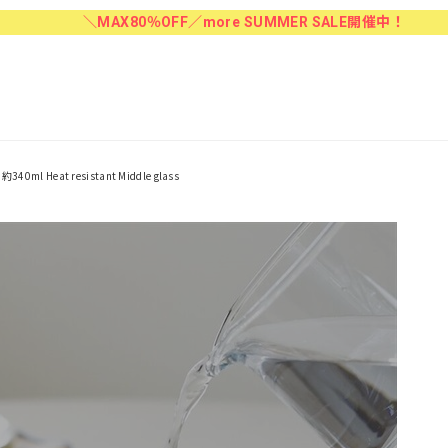
＼MAX80％OFF／more SUMMER SALE開催中！
ml Heat resistant Middle glass