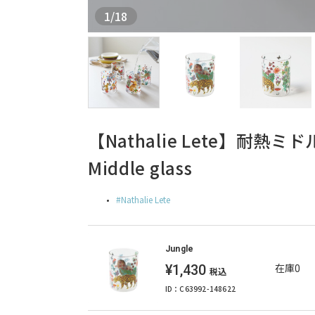
1
/
18
【Nathalie Lete】耐熱ミドルグ
Middle glass
Nathalie Lete
Jungle
¥1,430
在庫0
税込
ID：C63992-148622