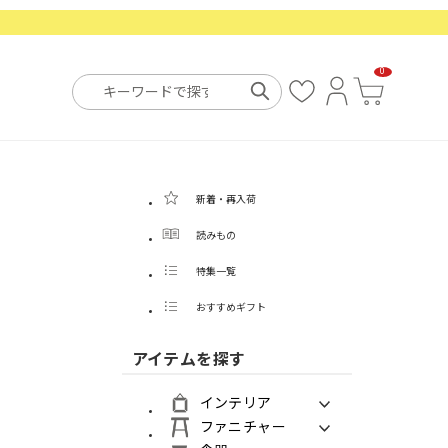
0
お
ロ
カ
気
グ
ー
に
イ
ト
入
ン
り
新着・再入荷
読みもの
特集一覧
おすすめギフト
アイテムを探す
インテリア
ファニチャー