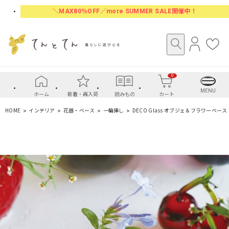
＼MAX80％OFF／more SUMMER SALE開催中！
ロ
お
グ
気
イ
に
0
ン
入
り
MENU
ホーム
新着・再入荷
読みもの
カート
HOME
インテリア
花器・ベース
一輪挿し
DECO Glass オブジェ＆フラワーベース 