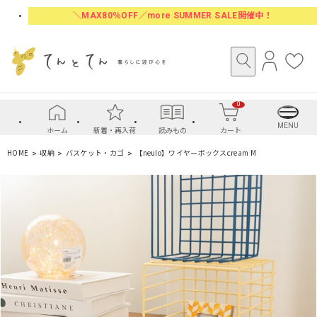
＼MAX80％OFF／more SUMMER SALE開催中！
ロ
お
グ
気
イ
に
0
ン
入
り
MENU
ホーム
新着・再入荷
読みもの
カート
HOME
収納
バスケット・カゴ
【neulo】ワイヤーボックスcream M