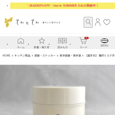
＼MAX80％OFF／more SUMMER SALE開催中！
ロ
お
グ
気
イ
に
0
ン
入
り
MENU
ホーム
新着・再入荷
読みもの
カート
HOME
キッチン用品
容器・ストッカー
保存容器・保存袋
【星羊社】 猫印ミルク手