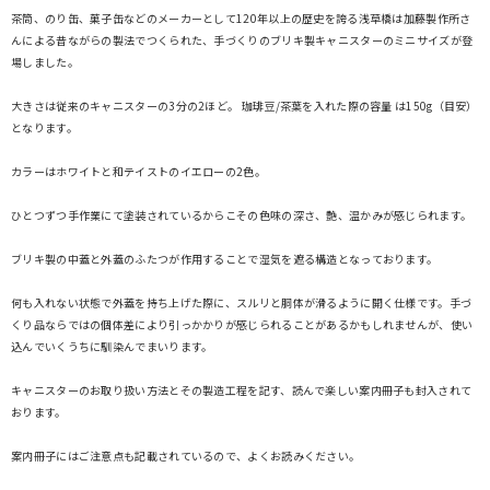
茶筒、のり缶、菓子缶などのメーカーとして120年以上の歴史を誇る浅草橋は加藤製作所さ
んによる昔ながらの製法でつくられた、手づくりのブリキ製キャニスターのミニサイズが登
場しました。
大きさは従来のキャニスターの3分の2ほど。 珈琲豆/茶葉を入れた際の容量 は150g（目安）
となります。
カラーはホワイトと和テイストのイエローの2色。
ひとつずつ手作業にて塗装されているからこその色味の深さ、艶、温かみが感じられます。
ブリキ製の中蓋と外蓋のふたつが作用することで湿気を遮る構造となっております。
何も入れない状態で外蓋を持ち上げた際に、スルリと胴体が滑るように開く仕様です。手づ
くり品ならではの個体差により引っかかりが感じられることがあるかもしれませんが、使い
込んでいくうちに馴染んでまいります。
キャニスターのお取り扱い方法とその製造工程を記す、読んで楽しい案内冊子も封入されて
おります。
案内冊子にはご注意点も記載されているので、よくお読みください。