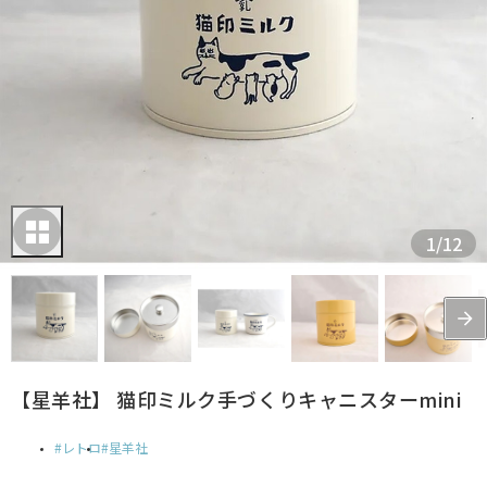
1
/
12
【星羊社】 猫印ミルク手づくりキャニスターmini
レトロ
星羊社