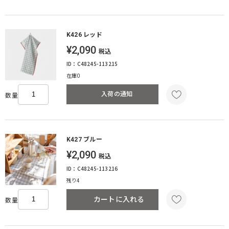
K426 レッド
¥2,090
税込
ID：C48245-113215
在庫0
入荷の通知
数量
K427 ブルー
¥2,090
税込
ID：C48245-113216
残り4
カートに入れる
数量