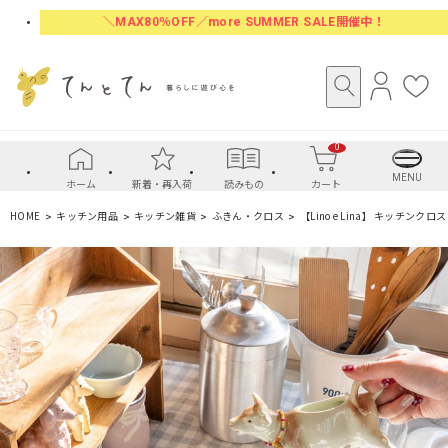
＼MAX80％OFF／more SUMMER SALE開催中！
ロ
お
グ
気
イ
に
0
ン
入
り
MENU
ホーム
新着・再入荷
読みもの
カート
HOME
キッチン用品
キッチン雑貨
ふきん・クロス
【Lino e Lina】 キッチン