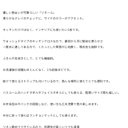
優しい色合いが可愛らしい「リネール」
柔らかなグレイのチェックに、サイドのカラーがアクセント。
キッチンだけではなく、インテリアにも使いたい1枚です。
ウォッシュドタイプのキッチンクロスなので、最初から手に馴染む柔らかさ
一度水に通してあるので、くたっとした質感が心地良く、吸水性も抜群です。
ふきんや台拭きとして、とても機能的。
お洗濯後の収縮もほとんどなく、1％前後ほどです。
掛けて使えるストラップも付いているので、色んな場所に使えてとても便利です。
バスルームのハンドタオルやフェイスタオルとしても使える、程良いサイズ感も嬉しい。
お弁当包みやバッグの目隠しなど、使い方も工夫次第で色々楽しめます。
半分に折って使えばランチョンマットとしても使えます。
リネン素材でできているので、抗菌性が高くいつでも清潔