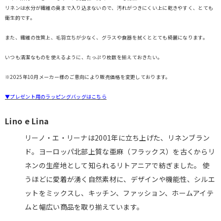
リネンは水分が繊維の奥まで入り込まないので、汚れがつきにくい上に乾きやすく、とても
衛生的です。
また、繊維の性質上、毛羽立ちが少なく、グラスや食器を拭くととても綺麗になります。
いつも清潔なものを使えるように、たっぷり枚数を揃えておきたい。
※2025年10月メーカー様のご意向により販売価格を変更しております。
▼プレゼント用のラッピングバッグはこちら
Lino e Lina
リーノ・エ・リーナは2001年に立ち上げた、リネンブラン
ド。ヨーロッパ北部上質な亜麻（フラックス）を古くからリ
ネンの生産地として知られるリトアニアで紡ぎました。 使
うほどに愛着が湧く自然素材に、デザインや機能性、シルエ
ットをミックスし、キッチン、ファッション、ホームアイテ
ムと幅広い商品を取り揃えています。