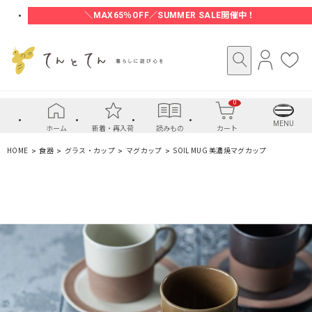
＼MAX65％OFF／SUMMER SALE開催中！
ロ
お
グ
気
イ
に
0
ン
入
り
MENU
ホーム
新着・再入荷
読みもの
カート
HOME
食器
グラス・カップ
マグカップ
SOIL MUG 美濃焼マグカップ