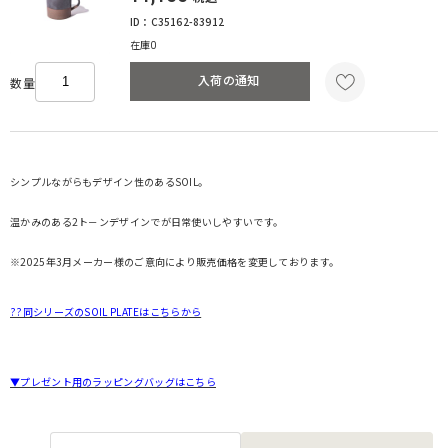
ID：C35162-83912
在庫0
入荷の通知
数量
シンプルながらもデザイン性のあるSOIL。
温かみのある2ト－ンデザインでが日常使いしやすいです。
※2025年3月メーカー様のご意向により販売価格を変更しております。
??同シリーズのSOIL PLATEはこちらから
▼プレゼント用のラッピングバッグはこちら