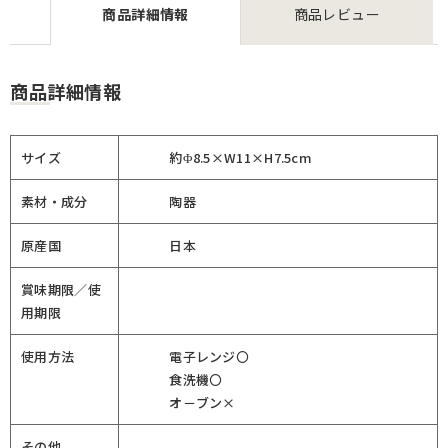
商品詳細情報
商品レビュー
商品詳細情報
サイズ
約Φ8.5×W11×H7.5cm
素材・成分
陶器
原産国
日本
賞味期限／使
用期限
使用方法
電子レンジ〇
食洗機〇
オ－ブン×
その他